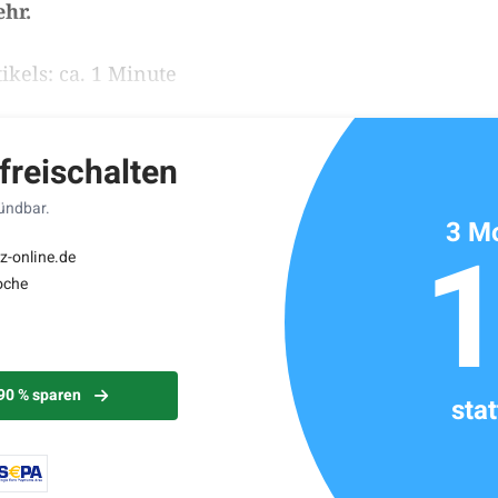
ehr.
ikels: ca. 1 Minute
 freischalten
kündbar.
3 Mo
z-online.de
oche
 90 % sparen
sta