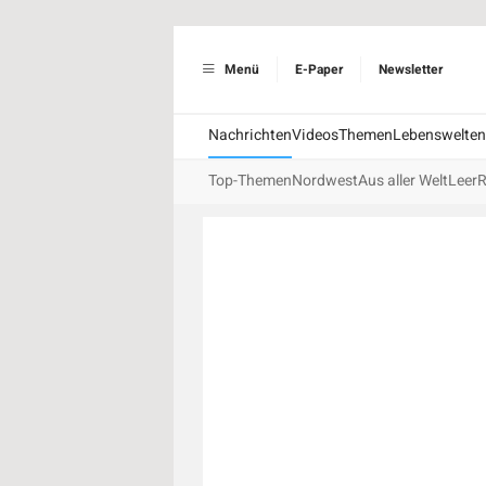
Menü
E-Paper
Newsletter
Nachrichten
Videos
Themen
Lebenswelten
Top-Themen
Nordwest
Aus aller Welt
Leer
R