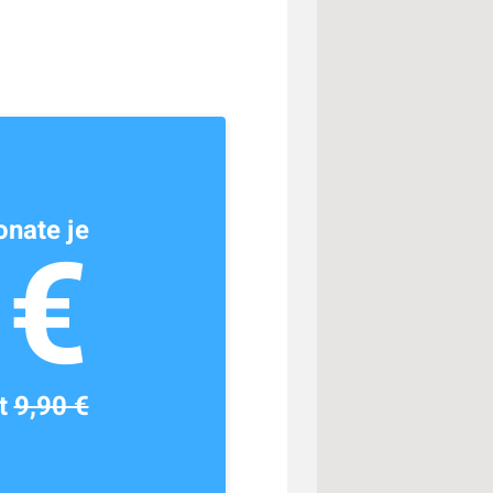
nate je
1€
tt
9,90 €