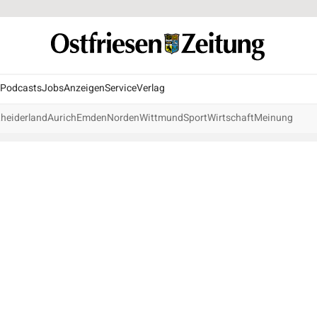
Podcasts
Jobs
Anzeigen
Service
Verlag
heiderland
Aurich
Emden
Norden
Wittmund
Sport
Wirtschaft
Meinung