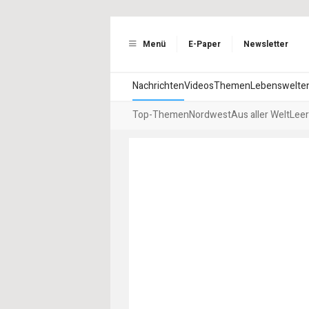
Menü
E-Paper
Newsletter
Nachrichten
Videos
Themen
Lebenswelte
Top-Themen
Nordwest
Aus aller Welt
Leer