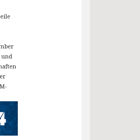
eile
ember
o und
haften
der
DM-