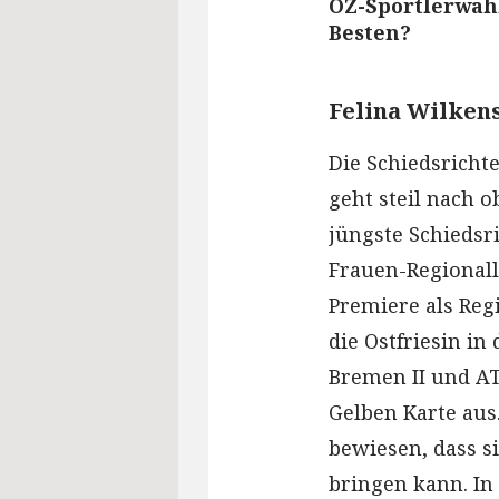
OZ-Sportlerwahl
Besten?
Felina Wilken
Die Schiedsricht
geht steil nach ob
jüngste Schiedsri
Frauen-Regionalli
Premiere als Reg
die Ostfriesin in
Bremen II und AT
Gelben Karte aus
bewiesen, dass s
bringen kann. In