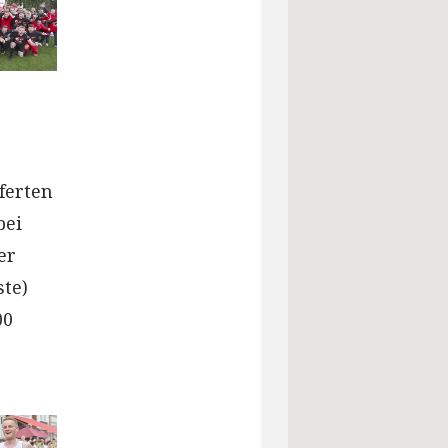
ferten
bei
er
ste)
00