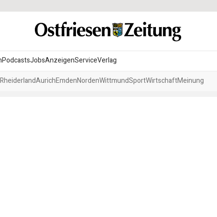
n
Podcasts
Jobs
Anzeigen
Service
Verlag
Rheiderland
Aurich
Emden
Norden
Wittmund
Sport
Wirtschaft
Meinung