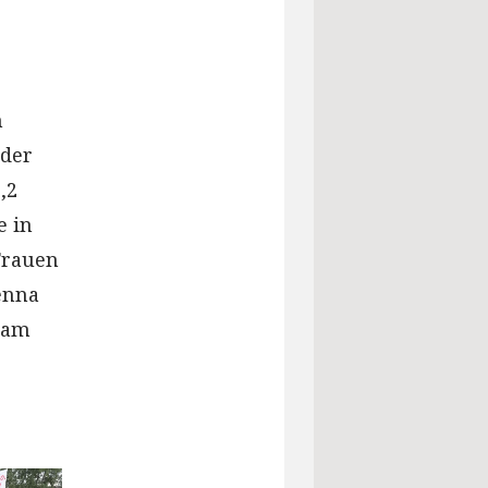
n
 der
,2
e in
Frauen
enna
h am