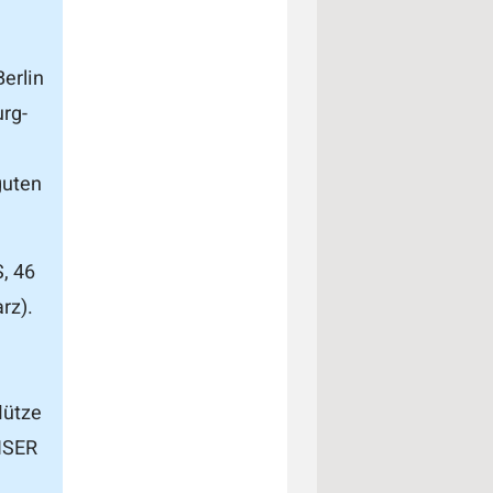
erlin
urg-
guten
, 46
rz).
Mütze
ENSER