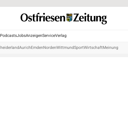
Podcasts
Jobs
Anzeigen
Service
Verlag
heiderland
Aurich
Emden
Norden
Wittmund
Sport
Wirtschaft
Meinung