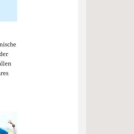
onische
eder
allen
hres