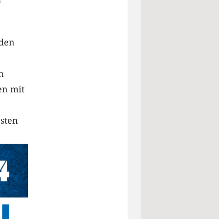
eden
n
en mit
esten