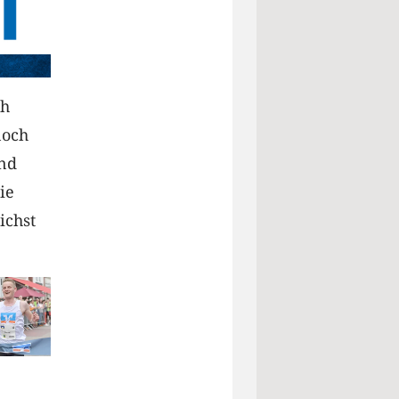
ch
noch
und
ie
ichst