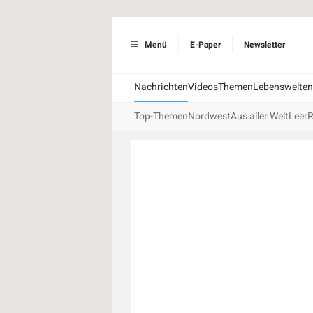
Menü
E-Paper
Newsletter
Nachrichten
Videos
Themen
Lebenswelten
Top-Themen
Nordwest
Aus aller Welt
Leer
R