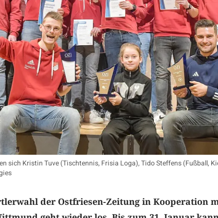
en sich Kristin Tuve (Tischtennis, Frisia Loga), Tido Steffens (Fußball, 
gies
rtlerwahl der Ostfriesen-Zeitung in Kooperation m
ittmund geht wieder los. Bis zum 31. Januar kan