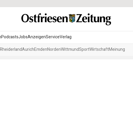
n
Podcasts
Jobs
Anzeigen
Service
Verlag
Rheiderland
Aurich
Emden
Norden
Wittmund
Sport
Wirtschaft
Meinung