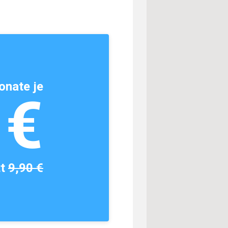
onate je
1€
tt
9,90 €