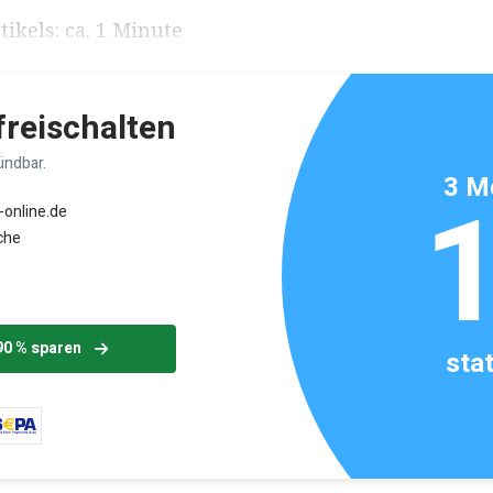
ikels: ca. 1 Minute
 freischalten
ündbar.
3 M
-online.de
che
90 % sparen
sta