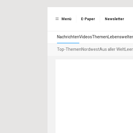
Menü
E-Paper
Newsletter
Nachrichten
Videos
Themen
Lebenswelte
Top-Themen
Nordwest
Aus aller Welt
Leer