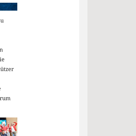
zu
en
ie
ützer
e
orum