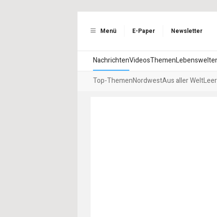
Menü
E-Paper
Newsletter
Nachrichten
Videos
Themen
Lebenswelte
Top-Themen
Nordwest
Aus aller Welt
Leer