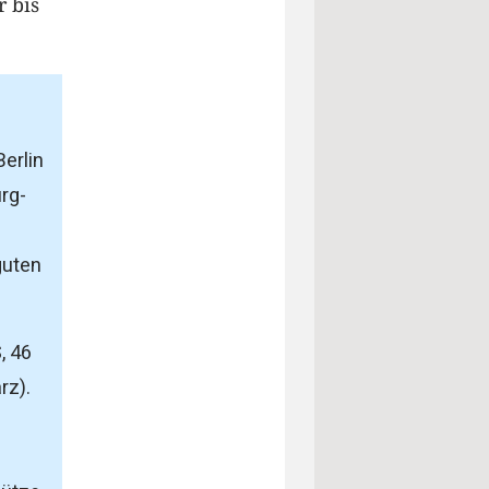
r bis
erlin
rg-
guten
, 46
rz).