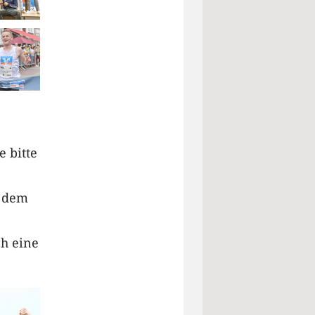
 bitte
h dem
ch eine