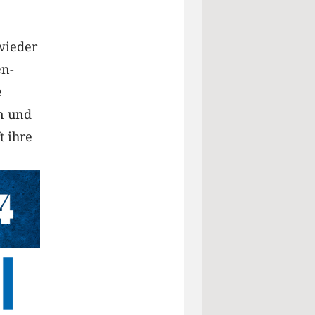
wieder
en-
e
n und
t ihre