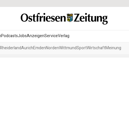
n
Podcasts
Jobs
Anzeigen
Service
Verlag
Rheiderland
Aurich
Emden
Norden
Wittmund
Sport
Wirtschaft
Meinung