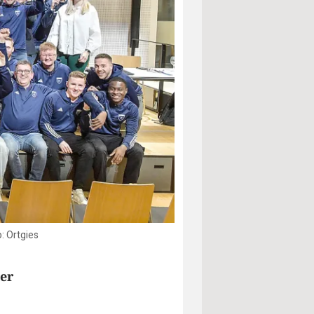
: Ortgies
der