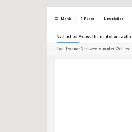
Menü
E-Paper
Newsletter
Nachrichten
Videos
Themen
Lebenswelte
Top-Themen
Nordwest
Aus aller Welt
Leer