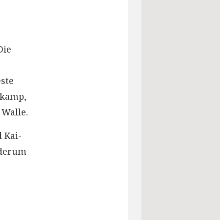
Die
ste
ekamp,
 Walle.
 Kai-
ederum