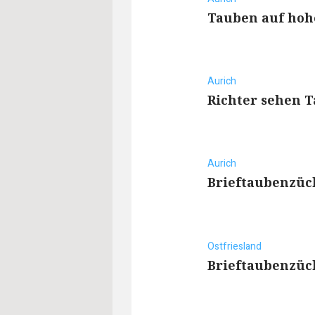
Tauben auf ho
Aurich
Richter sehen 
Aurich
Brieftaubenzüch
Ostfriesland
Brieftaubenzüc