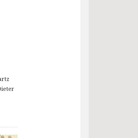
artz
Dieter