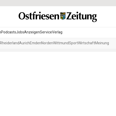
n
Podcasts
Jobs
Anzeigen
Service
Verlag
Rheiderland
Aurich
Emden
Norden
Wittmund
Sport
Wirtschaft
Meinung