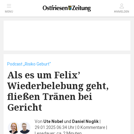
MENÜ
ANMELDEN
Podcast „Risiko Geburt“
Als es um Felix’
Wiederbelebung geht,
fließen Tränen bei
Gericht
Von
Ute Nobel
und
Daniel Noglik
|
29.01.2025 06:34 Uhr
|
0
Kommentare
|
Lesedauer: ca. 2 Minuten