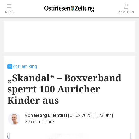
MENÜ
ANMELDEN
Zoff am Ring
„Skandal“ – Boxverband
sperrt 100 Auricher
Kinder aus
Von
Georg Lilienthal
|
08.02.2025 11:23 Uhr
|
2
Kommentare