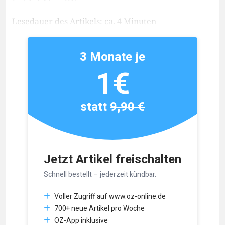
Lesedauer des Artikels: ca. 4 Minuten
3 Monate je
1€
statt
9,90 €
Jetzt Artikel freischalten
Schnell bestellt – jederzeit kündbar.
Voller Zugriff auf www.oz-online.de
700+ neue Artikel pro Woche
OZ-App inklusive