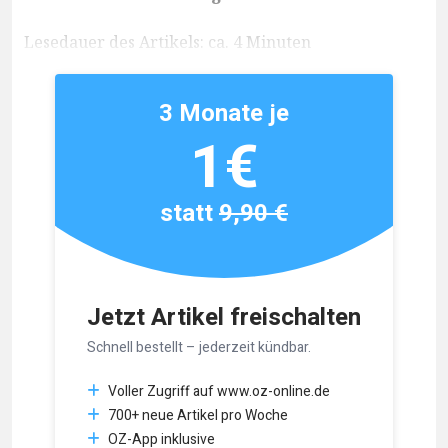
Lesedauer des Artikels: ca. 4 Minuten
3 Monate je
1€
statt
9,90 €
Jetzt Artikel freischalten
Schnell bestellt – jederzeit kündbar.
Voller Zugriff auf www.oz-online.de
700+ neue Artikel pro Woche
OZ-App inklusive