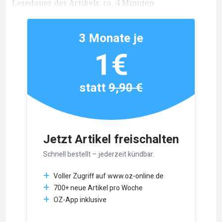
Lesedauer des Artikels: ca. 4 Minuten
3 Monate je
1€
statt
9,90 €
Jetzt Artikel freischalten
Schnell bestellt – jederzeit kündbar.
Voller Zugriff auf www.oz-online.de
700+ neue Artikel pro Woche
OZ-App inklusive