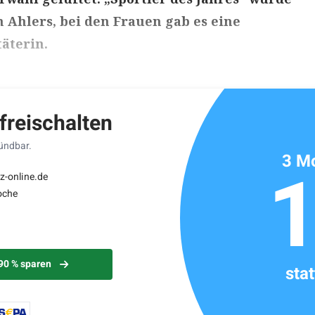
n Ahlers, bei den Frauen gab es eine
äterin.
ikels: ca. 3 Minuten
 freischalten
kündbar.
3 Mo
z-online.de
oche
 90 % sparen
sta