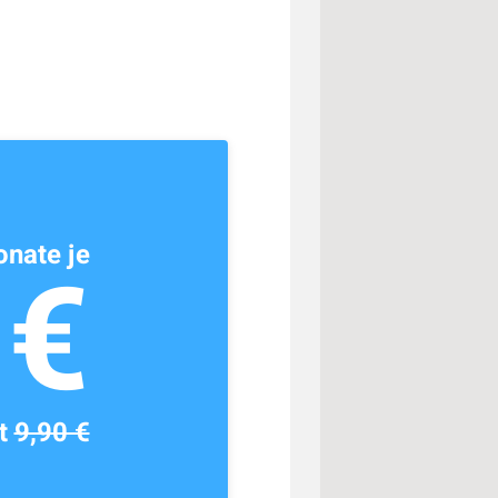
nate je
1€
tt
9,90 €