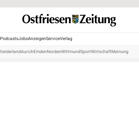
Podcasts
Jobs
Anzeigen
Service
Verlag
heiderland
Aurich
Emden
Norden
Wittmund
Sport
Wirtschaft
Meinung