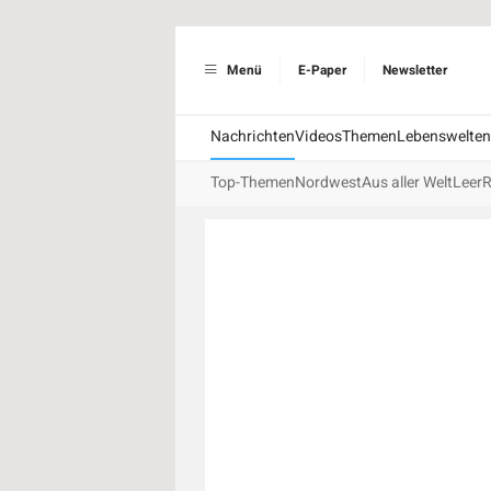
Menü
E-Paper
Newsletter
Nachrichten
Videos
Themen
Lebenswelten
Top-Themen
Nordwest
Aus aller Welt
Leer
R