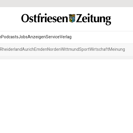
n
Podcasts
Jobs
Anzeigen
Service
Verlag
Rheiderland
Aurich
Emden
Norden
Wittmund
Sport
Wirtschaft
Meinung