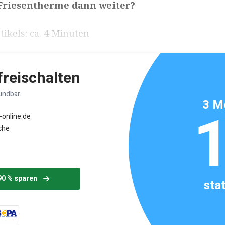
 Friesentherme dann weiter?
ikels: ca. 4 Minuten
 freischalten
ündbar.
3 M
-online.de
che
90 % sparen
sta