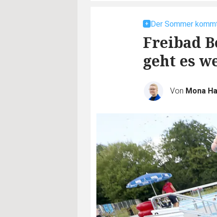
Der Sommer komm
Freibad B
geht es w
Von
Mona H