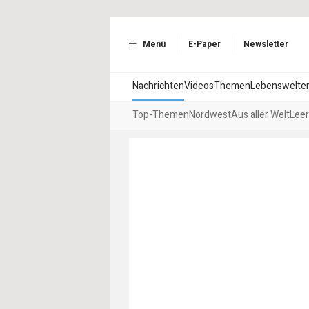
Menü
E-Paper
Newsletter
Nachrichten
Videos
Themen
Lebenswelte
Top-Themen
Nordwest
Aus aller Welt
Leer