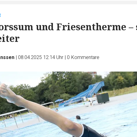
t
orssum und Friesentherme – 
eiter
anssen
|
08.04.2025 12:14 Uhr
|
0
Kommentare