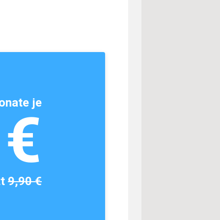
onate je
1€
tt
9,90 €