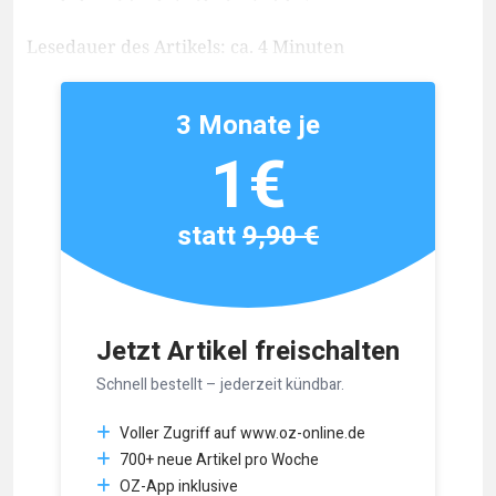
Lesedauer des Artikels: ca. 4 Minuten
3 Monate je
1€
statt
9,90 €
Jetzt Artikel freischalten
Schnell bestellt – jederzeit kündbar.
Voller Zugriff auf www.oz-online.de
700+ neue Artikel pro Woche
OZ-App inklusive