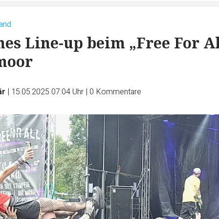
land
hes Line-up beim „Free For Al
moor
är
|
15.05.2025 07:04 Uhr
|
0
Kommentare