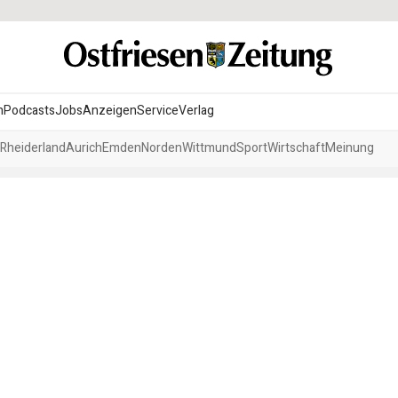
n
Podcasts
Jobs
Anzeigen
Service
Verlag
Rheiderland
Aurich
Emden
Norden
Wittmund
Sport
Wirtschaft
Meinung