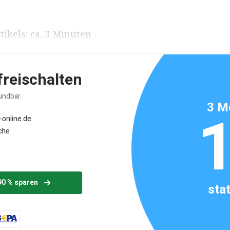
ikels: ca. 3 Minuten
 freischalten
ündbar.
3 M
-online.de
che
90 % sparen
sta