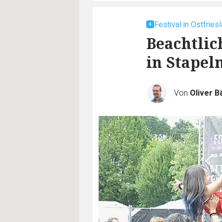
Festival in Ostfries
Beachtlic
in Stapel
Von
Oliver B