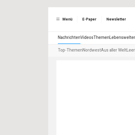
Menü
E-Paper
Newsletter
Nachrichten
Videos
Themen
Lebenswelte
Top-Themen
Nordwest
Aus aller Welt
Leer