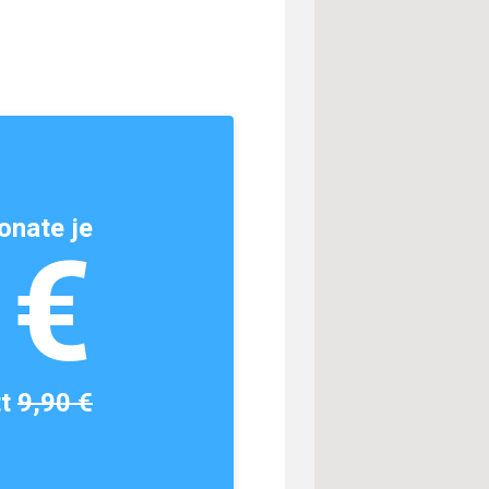
onate je
1€
tt
9,90 €