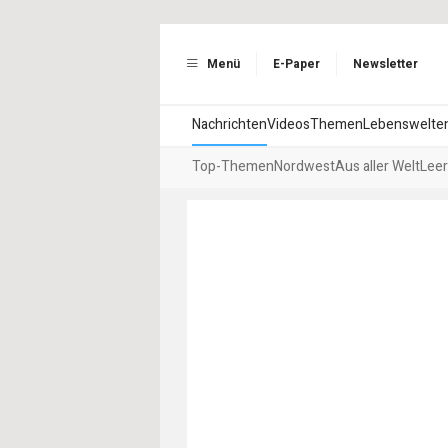
Menü
E-Paper
Newsletter
Nachrichten
Videos
Themen
Lebenswelte
Top-Themen
Nordwest
Aus aller Welt
Leer