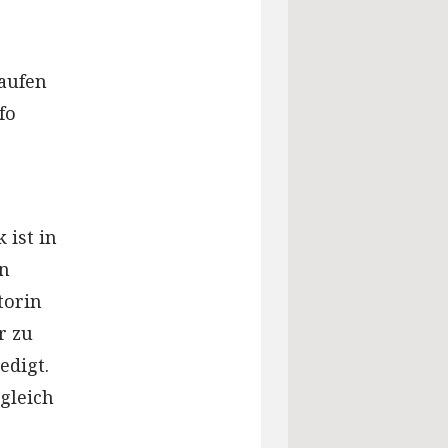
aufen
fo
 ist in
en
torin
r zu
edigt.
gleich