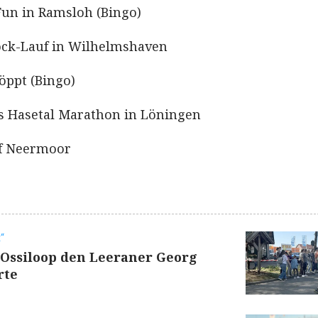
 Fun in Ramsloh (Bingo)
Fock-Lauf in Wilhelmshaven
Löppt (Bingo)
s Hasetal Marathon in Löningen
auf Neermoor
t“
 Ossiloop den Leeraner Georg
rte