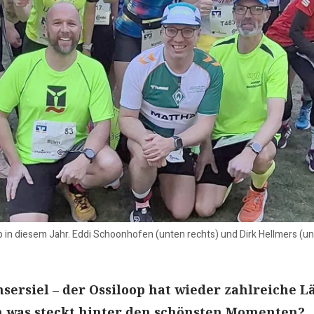
in diesem Jahr. Eddi Schoonhofen (unten rechts) und Dirk Hellmers (unt
nsersiel – der Ossiloop hat wieder zahlreiche L
h was steckt hinter den schönsten Momenten?