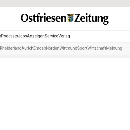
n
Podcasts
Jobs
Anzeigen
Service
Verlag
Rheiderland
Aurich
Emden
Norden
Wittmund
Sport
Wirtschaft
Meinung