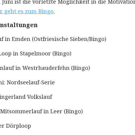
Juni ist die vorletzte Möglichkeit in die Motivatio
r geht es zum Bingo.
anstaltungen
uf in Emden (Ostfriesische Sieben/Bingo)
-Loop in Stapelmoor (Bingo)
ahnlauf in Westrhauderfehn (Bingo)
uni: Nordseelauf-Serie
lingerland Volkslauf
y Mitsommerlauf in Leer (Bingo)
er Dörploop