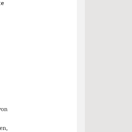
te
von
en,