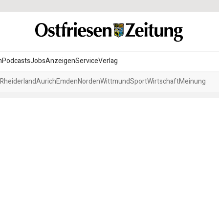
n
Podcasts
Jobs
Anzeigen
Service
Verlag
Rheiderland
Aurich
Emden
Norden
Wittmund
Sport
Wirtschaft
Meinung