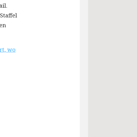
il.
Staffel
nen
rt, wo