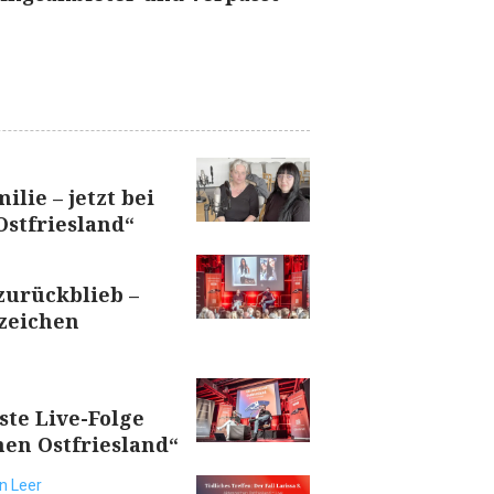
ilie – jetzt bei
stfriesland“
 zurückblieb –
nzeichen
rste Live-Folge
en Ostfriesland“
n Leer