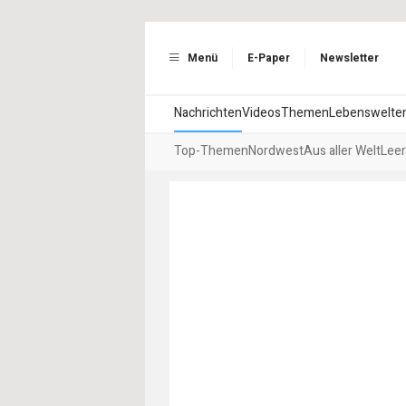
Menü
E-Paper
Newsletter
Nachrichten
Videos
Themen
Lebenswelte
Top-Themen
Nordwest
Aus aller Welt
Leer