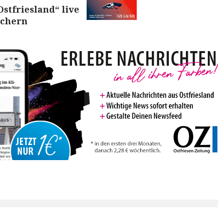
stfriesland“ live
sichern