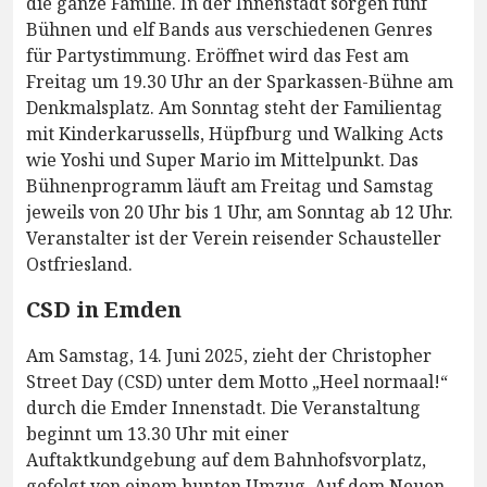
die ganze Familie. In der Innenstadt sorgen fünf
Bühnen und elf Bands aus verschiedenen Genres
für Partystimmung. Eröffnet wird das Fest am
Freitag um 19.30 Uhr an der Sparkassen-Bühne am
Denkmalsplatz. Am Sonntag steht der Familientag
mit Kinderkarussells, Hüpfburg und Walking Acts
wie Yoshi und Super Mario im Mittelpunkt. Das
Bühnenprogramm läuft am Freitag und Samstag
jeweils von 20 Uhr bis 1 Uhr, am Sonntag ab 12 Uhr.
Veranstalter ist der Verein reisender Schausteller
Ostfriesland.
CSD in Emden
Am Samstag, 14. Juni 2025, zieht der Christopher
Street Day (CSD) unter dem Motto „Heel normaal!“
durch die Emder Innenstadt. Die Veranstaltung
beginnt um 13.30 Uhr mit einer
Auftaktkundgebung auf dem Bahnhofsvorplatz,
gefolgt von einem bunten Umzug. Auf dem Neuen