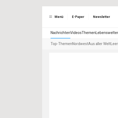
Menü
E-Paper
Newsletter
Nachrichten
Videos
Themen
Lebenswelte
Top-Themen
Nordwest
Aus aller Welt
Leer