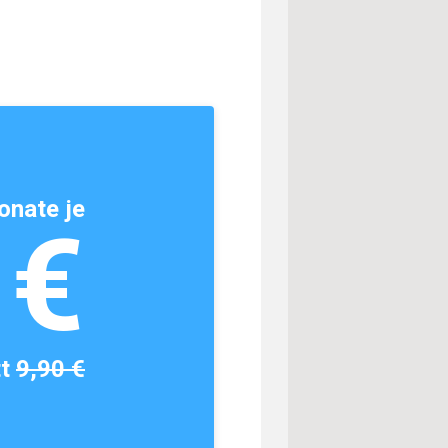
onate je
1€
tt
9,90 €