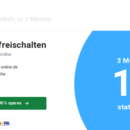
ikels: ca. 2 Minuten
 freischalten
ündbar.
3 M
-online.de
che
90 % sparen
sta