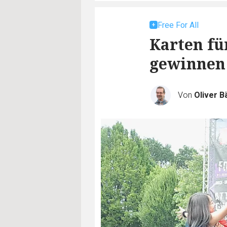
Free For All
Karten fü
gewinnen
Von
Oliver B