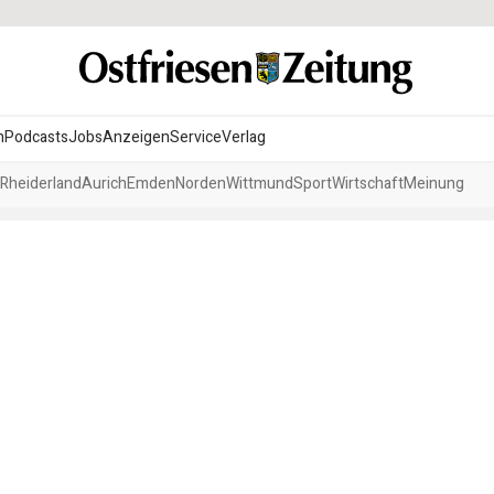
n
Podcasts
Jobs
Anzeigen
Service
Verlag
Rheiderland
Aurich
Emden
Norden
Wittmund
Sport
Wirtschaft
Meinung