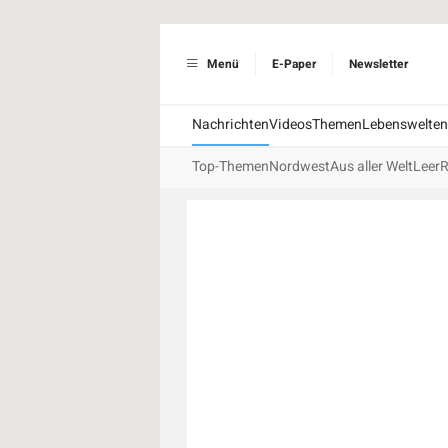
Menü
E-Paper
Newsletter
Nachrichten
Videos
Themen
Lebenswelten
Top-Themen
Nordwest
Aus aller Welt
Leer
R