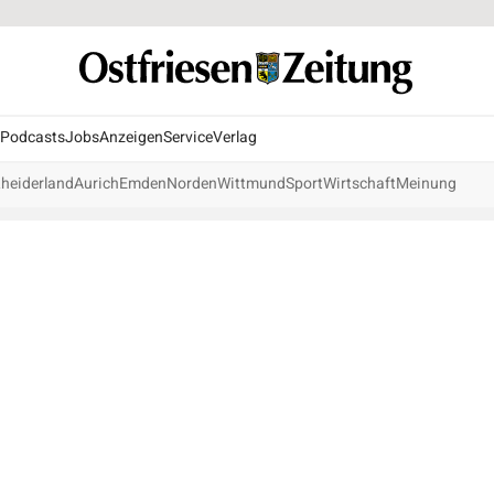
Podcasts
Jobs
Anzeigen
Service
Verlag
heiderland
Aurich
Emden
Norden
Wittmund
Sport
Wirtschaft
Meinung