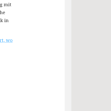
ig mit
che
k in
rt, wo