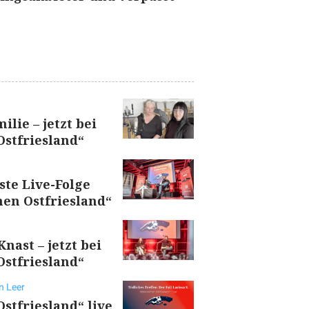
ilie – jetzt bei
stfriesland“
rste Live-Folge
en Ostfriesland“
nast – jetzt bei
stfriesland“
n Leer
stfriesland“ live