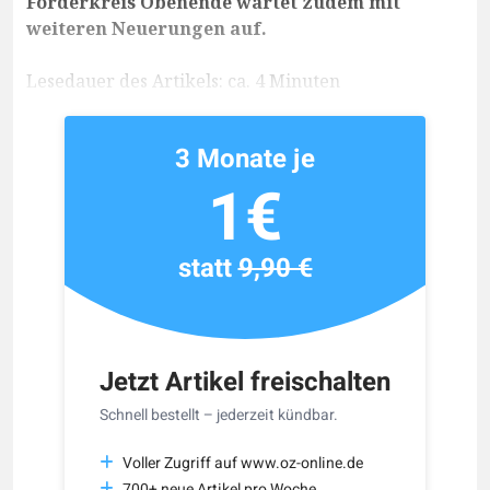
Förderkreis Obenende wartet zudem mit
weiteren Neuerungen auf.
Lesedauer des Artikels: ca. 4 Minuten
3 Monate je
1€
statt
9,90 €
Jetzt Artikel freischalten
Schnell bestellt – jederzeit kündbar.
Voller Zugriff auf www.oz-online.de
700+ neue Artikel pro Woche