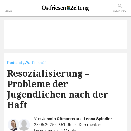
MENÜ
ANMELDEN
Podcast „Watt’n los?“
Resozialisierung –
Probleme der
Jugendlichen nach der
Haft
Von
Jasmin Oltmanns
und
Leona Spindler
|
23.06.2025 09:51 Uhr
|
0
Kommentare
|
Lesedauer: ca. 4 Minuten