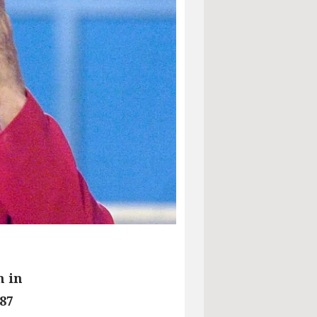
h in
87