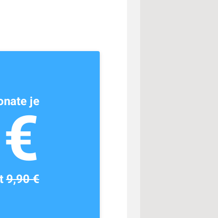
nate je
1€
tt
9,90 €