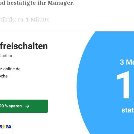
od bestätigte ihr Manager.
ikels: ca. 1 Minute
 freischalten
kündbar.
3 Mo
z-online.de
oche
 90 % sparen
sta