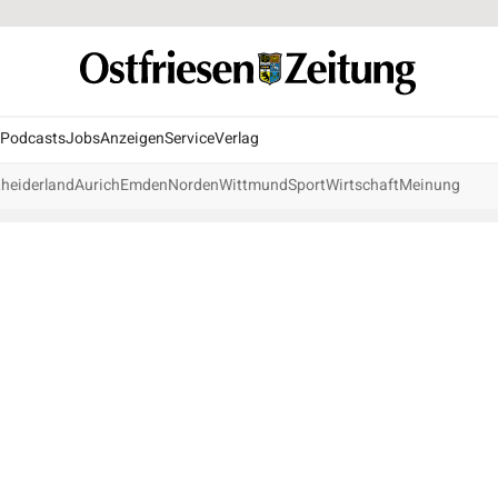
Podcasts
Jobs
Anzeigen
Service
Verlag
heiderland
Aurich
Emden
Norden
Wittmund
Sport
Wirtschaft
Meinung