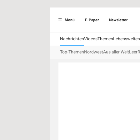
Menü
E-Paper
Newsletter
Nachrichten
Videos
Themen
Lebenswelten
Top-Themen
Nordwest
Aus aller Welt
Leer
R