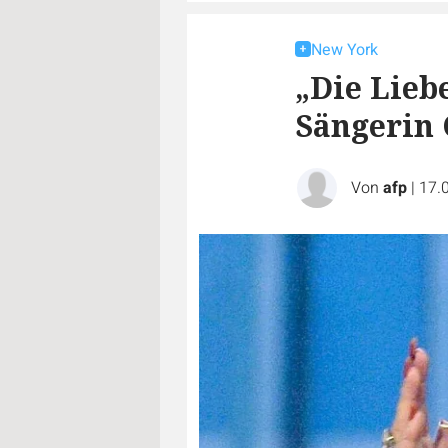
New York
„Die Liebe
Sängerin 
Von
afp
|
17.