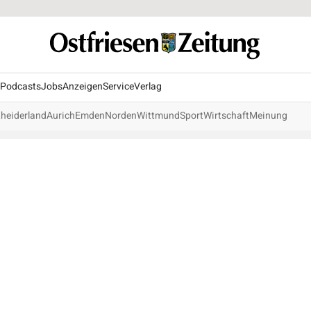
Podcasts
Jobs
Anzeigen
Service
Verlag
heiderland
Aurich
Emden
Norden
Wittmund
Sport
Wirtschaft
Meinung