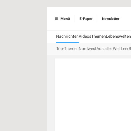
Menü
E-Paper
Newsletter
Nachrichten
Videos
Themen
Lebenswelten
Top-Themen
Nordwest
Aus aller Welt
Leer
R