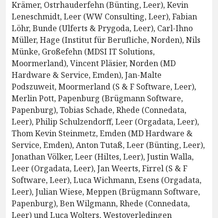
Krämer, Ostrhauderfehn (Bünting, Leer), Kevin
Leneschmidt, Leer (WW Consulting, Leer), Fabian
Löhr, Bunde (Ulferts & Prygoda, Leer), Carl-Ihno
Müller, Hage (Institut für Berufliche, Norden), Nils
Münke, Großefehn (MDSI IT Solutions,
Moormerland), Vincent Pläsier, Norden (MD
Hardware & Service, Emden), Jan-Malte
Podszuweit, Moormerland (S & F Software, Leer),
Merlin Pott, Papenburg (Brügmann Software,
Papenburg), Tobias Schade, Rhede (Connedata,
Leer), Philip Schulzendorff, Leer (Orgadata, Leer),
Thom Kevin Steinmetz, Emden (MD Hardware &
Service, Emden), Anton Tutaß, Leer (Bünting, Leer),
Jonathan Völker, Leer (Hiltes, Leer), Justin Walla,
Leer (Orgadata, Leer), Jan Weerts, Firrel (S & F
Software, Leer), Luca Wichmann, Esens (Orgadata,
Leer), Julian Wiese, Meppen (Brügmann Software,
Papenburg), Ben Wilgmann, Rhede (Connedata,
Leer) und Luca Wolters, Westoverledingen