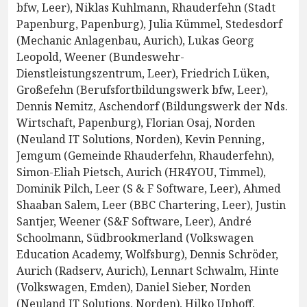
bfw, Leer), Niklas Kuhlmann, Rhauderfehn (Stadt
Papenburg, Papenburg), Julia Kümmel, Stedesdorf
(Mechanic Anlagenbau, Aurich), Lukas Georg
Leopold, Weener (Bundeswehr-
Dienstleistungszentrum, Leer), Friedrich Lüken,
Großefehn (Berufsfortbildungswerk bfw, Leer),
Dennis Nemitz, Aschendorf (Bildungswerk der Nds.
Wirtschaft, Papenburg), Florian Osaj, Norden
(Neuland IT Solutions, Norden), Kevin Penning,
Jemgum (Gemeinde Rhauderfehn, Rhauderfehn),
Simon-Eliah Pietsch, Aurich (HR4YOU, Timmel),
Dominik Pilch, Leer (S & F Software, Leer), Ahmed
Shaaban Salem, Leer (BBC Chartering, Leer), Justin
Santjer, Weener (S&F Software, Leer), André
Schoolmann, Südbrookmerland (Volkswagen
Education Academy, Wolfsburg), Dennis Schröder,
Aurich (Radserv, Aurich), Lennart Schwalm, Hinte
(Volkswagen, Emden), Daniel Sieber, Norden
(Neuland IT Solutions, Norden), Hilko Uphoff,