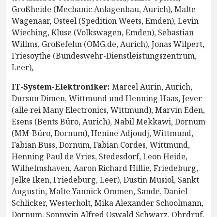
Großheide (Mechanic Anlagenbau, Aurich), Malte
Wagenaar, Osteel (Spedition Weets, Emden), Levin
Wieching, Kluse (Volkswagen, Emden), Sebastian
Willms, Großefehn (OMG.de, Aurich), Jonas Wilpert,
Friesoythe (Bundeswehr-Dienstleistungszentrum,
Leer),
IT-System-Elektroniker:
Marcel Aurin, Aurich,
Dursun Dimen, Wittmund und Henning Haas, Jever
(alle rei Many Electronics, Wittmund), Marvin Eden,
Esens (Bents Büro, Aurich), Nabil Mekkawi, Dornum
(MM-Büro, Dornum), Henine Adjoudj, Wittmund,
Fabian Buss, Dornum, Fabian Cordes, Wittmund,
Henning Paul de Vries, Stedesdorf, Leon Heide,
Wilhelmshaven, Aaron Richard Hillie, Friedeburg,
Jelke Iken, Friedeburg, Leer), Dustin Musiol, Sankt
Augustin, Malte Yannick Ommen, Sande, Daniel
Schlicker, Westerholt, Mika Alexander Schoolmann,
Dornum, Sonnwin Alfred Oswald Schwarz, Ohrdruf,