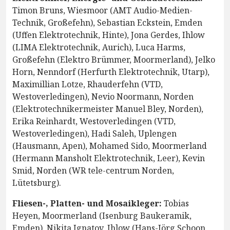
Timon Bruns, Wiesmoor (AMT Audio-Medien-
Technik, Großefehn), Sebastian Eckstein, Emden
(Uffen Elektrotechnik, Hinte), Jona Gerdes, Ihlow
(LIMA Elektrotechnik, Aurich), Luca Harms,
Großefehn (Elektro Brümmer, Moormerland), Jelko
Horn, Nenndorf (Herfurth Elektrotechnik, Utarp),
Maximillian Lotze, Rhauderfehn (VTD,
Westoverledingen), Nevio Noormann, Norden
(Elektrotechnikermeister Manuel Bley, Norden),
Erika Reinhardt, Westoverledingen (VTD,
Westoverledingen), Hadi Saleh, Uplengen
(Hausmann, Apen), Mohamed Sido, Moormerland
(Hermann Mansholt Elektrotechnik, Leer), Kevin
Smid, Norden (WR tele-centrum Norden,
Lütetsburg).
Fliesen-, Platten- und Mosaikleger:
Tobias
Heyen, Moormerland (Isenburg Baukeramik,
Emden), Nikita Ignatov, Ihlow (Hans-Jörg Schoon,