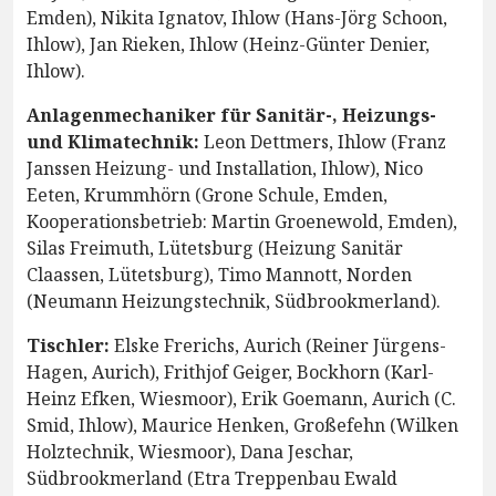
Emden), Nikita Ignatov, Ihlow (Hans-Jörg Schoon,
Ihlow), Jan Rieken, Ihlow (Heinz-Günter Denier,
Ihlow).
Anlagenmechaniker für Sanitär-, Heizungs-
und Klimatechnik:
Leon Dettmers, Ihlow (Franz
Janssen Heizung- und Installation, Ihlow), Nico
Eeten, Krummhörn (Grone Schule, Emden,
Kooperationsbetrieb: Martin Groenewold, Emden),
Silas Freimuth, Lütetsburg (Heizung Sanitär
Claassen, Lütetsburg), Timo Mannott, Norden
(Neumann Heizungstechnik, Südbrookmerland).
Tischler:
Elske Frerichs, Aurich (Reiner Jürgens-
Hagen, Aurich), Frithjof Geiger, Bockhorn (Karl-
Heinz Efken, Wiesmoor), Erik Goemann, Aurich (C.
Smid, Ihlow), Maurice Henken, Großefehn (Wilken
Holztechnik, Wiesmoor), Dana Jeschar,
Südbrookmerland (Etra Treppenbau Ewald