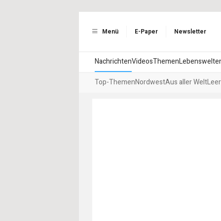
Menü
E-Paper
Newsletter
Nachrichten
Videos
Themen
Lebenswelte
Top-Themen
Nordwest
Aus aller Welt
Leer