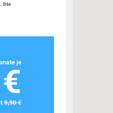
. Die
onate je
1€
tt
9,90 €