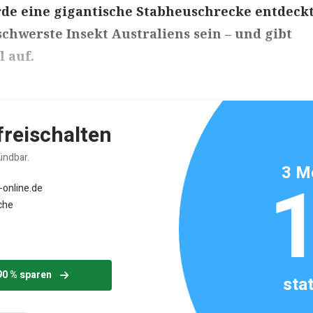
de eine gigantische Stabheuschrecke entdeckt
schwerste Insekt Australiens sein – und gibt
l auf.
ikels: ca. 4 Minuten
 freischalten
ündbar.
3 M
-online.de
che
90 % sparen
sta