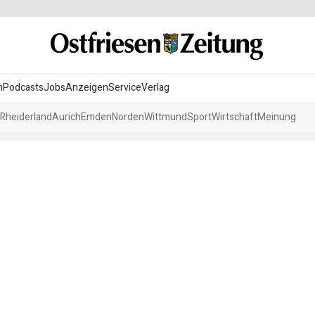
n
Podcasts
Jobs
Anzeigen
Service
Verlag
Rheiderland
Aurich
Emden
Norden
Wittmund
Sport
Wirtschaft
Meinung