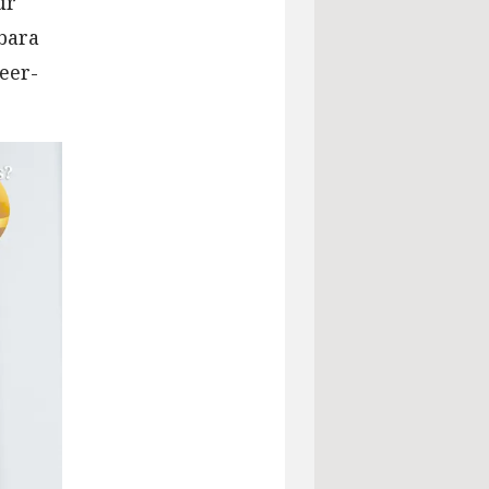
ür
bara
eer-