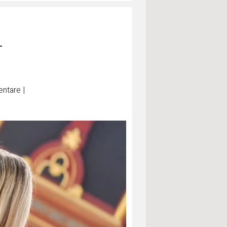
–
ntare
|