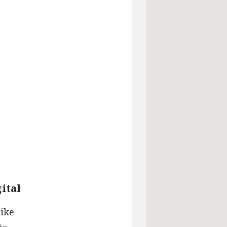
ital
eike