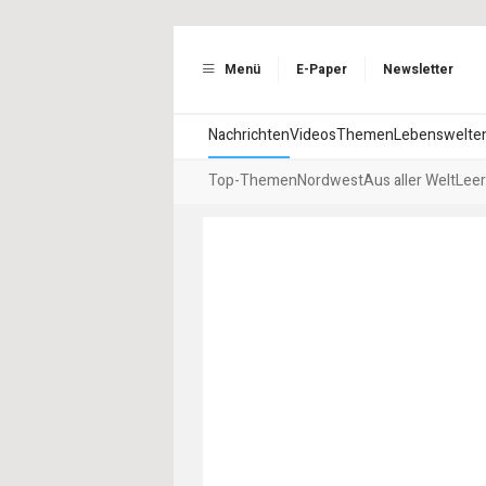
Menü
E-Paper
Newsletter
Nachrichten
Videos
Themen
Lebenswelte
Top-Themen
Nordwest
Aus aller Welt
Leer