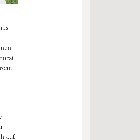
aus
nnen
horst
rche
e
n
ch auf