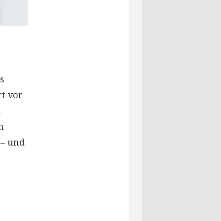
ls
rt vor
k
n
 – und