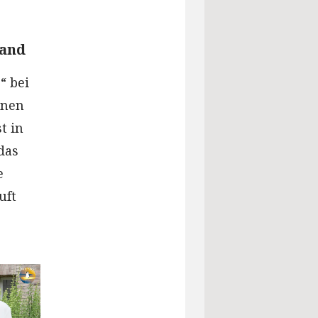
land
“ bei
nnen
t in
das
e
uft