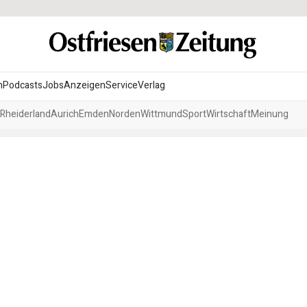
n
Podcasts
Jobs
Anzeigen
Service
Verlag
Rheiderland
Aurich
Emden
Norden
Wittmund
Sport
Wirtschaft
Meinung