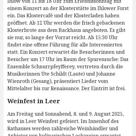
Ihlow von 11 bis 18 Uhr zum Erlebnissonntag mit
einem Konzert an der Klosterstätte im Ihlower Forst
ein. Das Klostercafé und der Klosterladen haben
geöffnet. Ab 12 Uhr werden die frisch gebackenen
Klosterbrote aus dem Backhaus angeboten. Es gibt
sie nur, so lange der Vorrat reicht. Ab 15:30 Uhr
findet eine offene Führung für alle Interessierten
statt. Ein Konzert erwartet die Besucherinnen und
Besucher um 17 Uhr im Raum der Spurensuche: Das
Ensemble Schnurrpfeyfferey, vertreten durch die
Musikerinnen Ute Schildt (Laute) und Johanne
Wienroth (Gesang), präsentiert Lieder vom
Mittelalter bis zur Renaissance. Der Eintritt ist frei.
Weinfest in Leer
Am Freitag und Sonnabend, 8. und 9. August 2025,
wird in Leer Weinfest gefeiert. Im Innenhof des
Rathauses werden zahlreiche Weinhändler und
Anbieter von kulinarischen Leckereien erwartet.