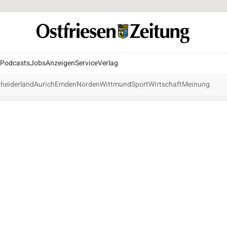
Podcasts
Jobs
Anzeigen
Service
Verlag
heiderland
Aurich
Emden
Norden
Wittmund
Sport
Wirtschaft
Meinung