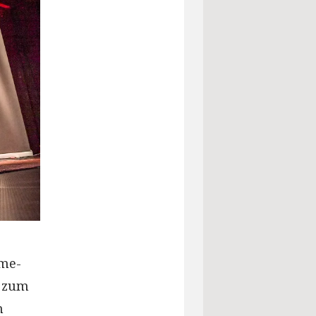
ime-
d zum
n