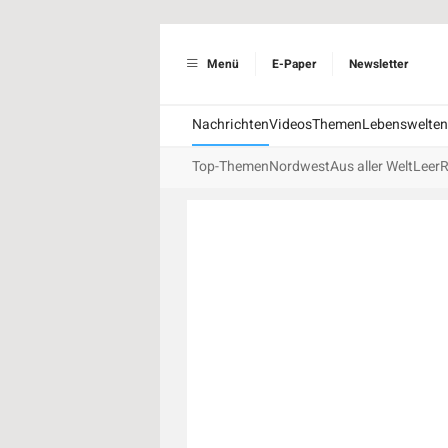
Menü
E-Paper
Newsletter
Nachrichten
Videos
Themen
Lebenswelten
Top-Themen
Nordwest
Aus aller Welt
Leer
R