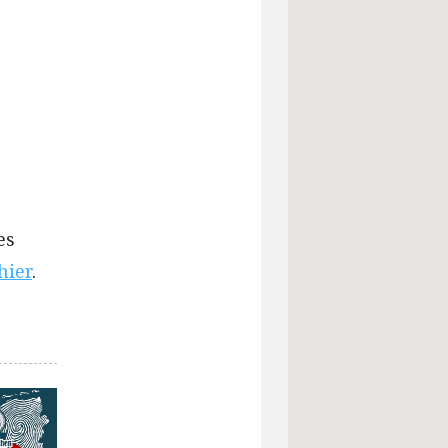
es
hier
.