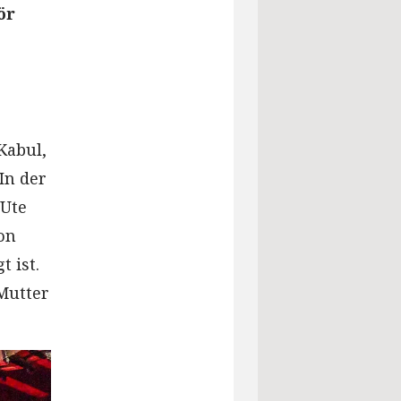
ör
Kabul,
In der
 Ute
on
 ist.
Mutter