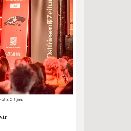
Foto: Ortgies
wir
i