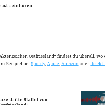
dcast reinhören
Aktenzeichen Ostfriesland“ findest du überall, wo 
um Beispiel bei
Spotify
,
Apple
,
Amazon
oder
direkt 
anze dritte Staffel von
stfriesland“