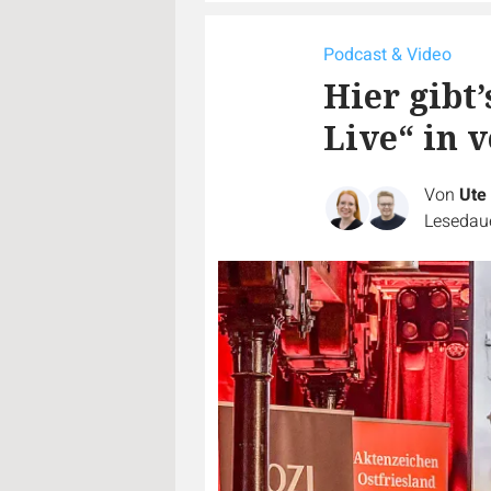
Podcast & Video
Hier gibt
Live“ in 
Von
Ute
Lesedaue