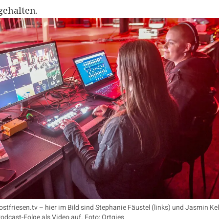
gehalten.
stfriesen.tv – hier im Bild sind Stephanie Fäustel (links) und Jasmin Kel
odcast-Folge als Video auf. Foto: Ortgies