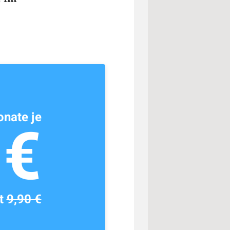
nate je
1€
tt
9,90 €