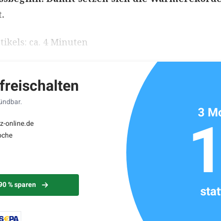
.
ikels: ca. 4 Minuten
 freischalten
kündbar.
3 Mo
z-online.de
oche
 90 % sparen
sta