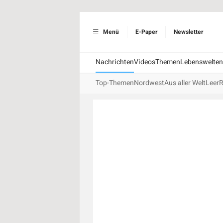
Menü
E-Paper
Newsletter
Nachrichten
Videos
Themen
Lebenswelten
Top-Themen
Nordwest
Aus aller Welt
Leer
R