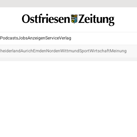
Podcasts
Jobs
Anzeigen
Service
Verlag
heiderland
Aurich
Emden
Norden
Wittmund
Sport
Wirtschaft
Meinung