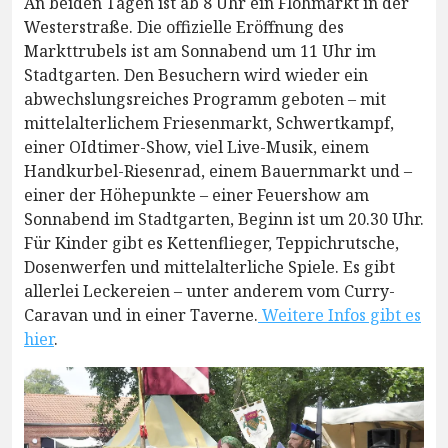
An beiden Tagen ist ab 8 Uhr ein Flohmarkt in der
Westerstraße. Die offizielle Eröffnung des
Markttrubels ist am Sonnabend um 11 Uhr im
Stadtgarten. Den Besuchern wird wieder ein
abwechslungsreiches Programm geboten – mit
mittelalterlichem Friesenmarkt, Schwertkampf,
einer OIdtimer-Show, viel Live-Musik, einem
Handkurbel-Riesenrad, einem Bauernmarkt und –
einer der Höhepunkte – einer Feuershow am
Sonnabend im Stadtgarten, Beginn ist um 20.30 Uhr.
Für Kinder gibt es Kettenflieger, Teppichrutsche,
Dosenwerfen und mittelalterliche Spiele. Es gibt
allerlei Leckereien – unter anderem vom Curry-
Caravan und in einer Taverne.
Weitere Infos gibt es
hier
.