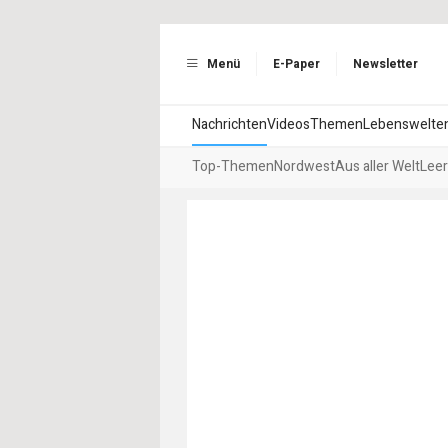
Menü
E-Paper
Newsletter
Nachrichten
Videos
Themen
Lebenswelte
Top-Themen
Nordwest
Aus aller Welt
Leer