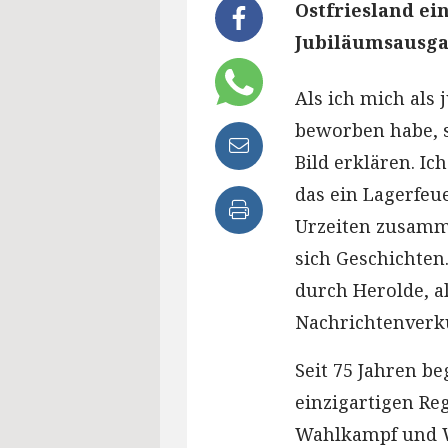
Ostfriesland ei
Jubiläumsausgab
Als ich mich als
beworben habe, s
Bild erklären. Ic
das ein Lagerfeu
Urzeiten zusamme
sich Geschichten
durch Herolde, a
Nachrichtenverkü
Seit 75 Jahren be
einzigartigen Re
Wahlkampf und 