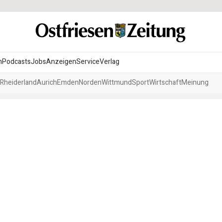
n
Podcasts
Jobs
Anzeigen
Service
Verlag
Rheiderland
Aurich
Emden
Norden
Wittmund
Sport
Wirtschaft
Meinung