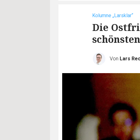
Kolumne „Larsklar“
Die Ostfr
schönsten
Von
Lars Re