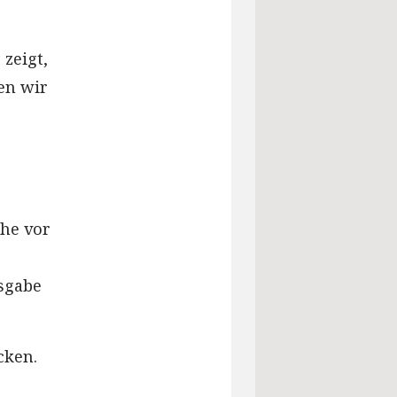
zeigt,
fen wir
he vor
usgabe
cken.