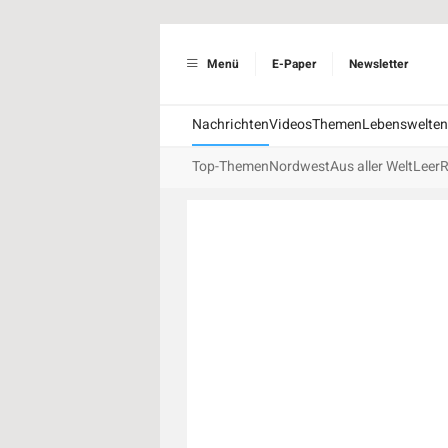
Menü
E-Paper
Newsletter
Nachrichten
Videos
Themen
Lebenswelten
Top-Themen
Nordwest
Aus aller Welt
Leer
R