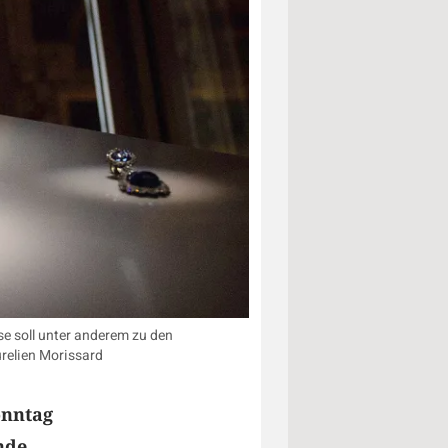
e soll unter anderem zu den
relien Morissard
onntag
nde