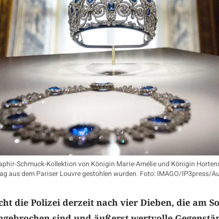
aphir-Schmuck-Kollektion von Königin Marie-Amélie und Königin Hortens
g aus dem Pariser Louvre gestohlen wurden. Foto: IMAGO/IP3press/Au
cht die Polizei derzeit nach vier Dieben, die am S
ingebrochen sind und äußerst wertvolle Gegenstä