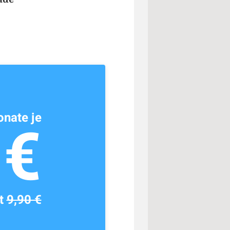
nate je
1€
tt
9,90 €