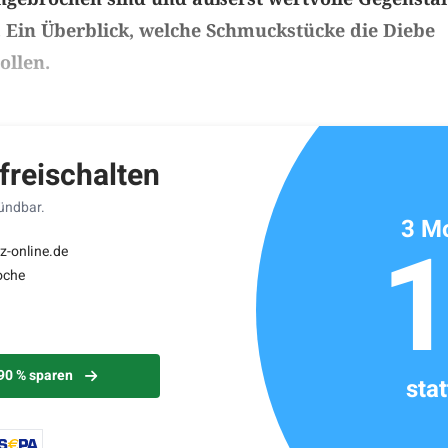
 Ein Überblick, welche Schmuckstücke die Diebe
ollen.
ikels: ca. 2 Minuten
 freischalten
kündbar.
3 Mo
z-online.de
oche
 90 % sparen
sta