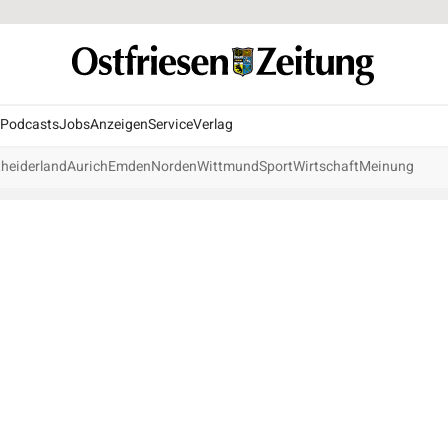
Podcasts
Jobs
Anzeigen
Service
Verlag
heiderland
Aurich
Emden
Norden
Wittmund
Sport
Wirtschaft
Meinung