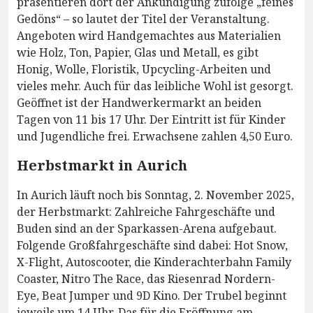
präsentieren dort der Ankündigung zufolge „feines
Gedöns“ – so lautet der Titel der Veranstaltung.
Angeboten wird Handgemachtes aus Materialien
wie Holz, Ton, Papier, Glas und Metall, es gibt
Honig, Wolle, Floristik, Upcycling-Arbeiten und
vieles mehr. Auch für das leibliche Wohl ist gesorgt.
Geöffnet ist der Handwerkermarkt an beiden
Tagen von 11 bis 17 Uhr. Der Eintritt ist für Kinder
und Jugendliche frei. Erwachsene zahlen 4,50 Euro.
Herbstmarkt in Aurich
In Aurich läuft noch bis Sonntag, 2. November 2025,
der Herbstmarkt: Zahlreiche Fahrgeschäfte und
Buden sind an der Sparkassen-Arena aufgebaut.
Folgende Großfahrgeschäfte sind dabei: Hot Snow,
X-Flight, Autoscooter, die Kinderachterbahn Family
Coaster, Nitro The Race, das Riesenrad Nordern-
Eye, Beat Jumper und 9D Kino. Der Trubel beginnt
jeweils um 14 Uhr. Das für die Eröffnung am