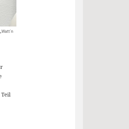
 „Watt´n
er
e
 Teil