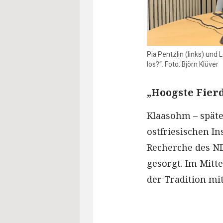
Pia Pentzlin (links) und
los?“. Foto: Björn Klüver
„Hoogste Fierd
Klaasohm – späte
ostfriesischen I
Recherche des ND
gesorgt. Im Mitte
der Tradition m