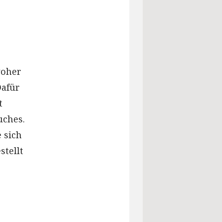
woher
Dafür
t
uches.
 sich
stellt