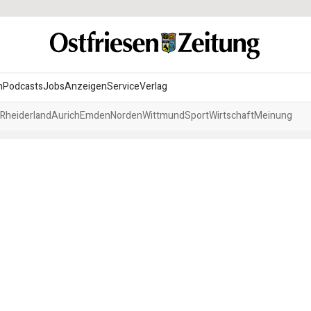
n
Podcasts
Jobs
Anzeigen
Service
Verlag
Rheiderland
Aurich
Emden
Norden
Wittmund
Sport
Wirtschaft
Meinung