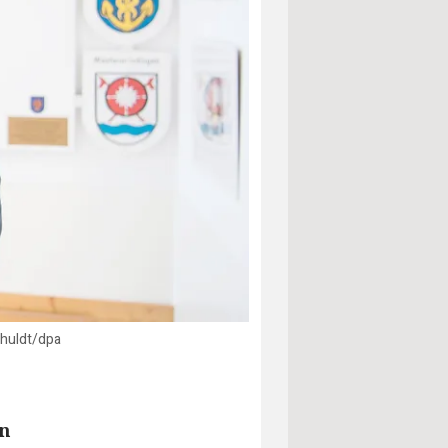
chuldt/dpa
un