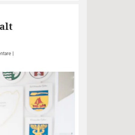
alt
tare
|