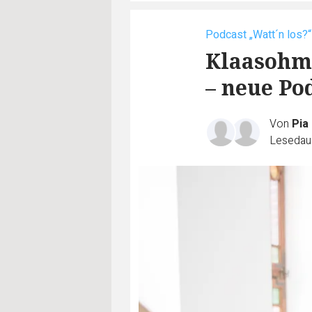
Podcast „Watt´n los?“
Klaasohm 
– neue Po
Von
Pia
Lesedaue