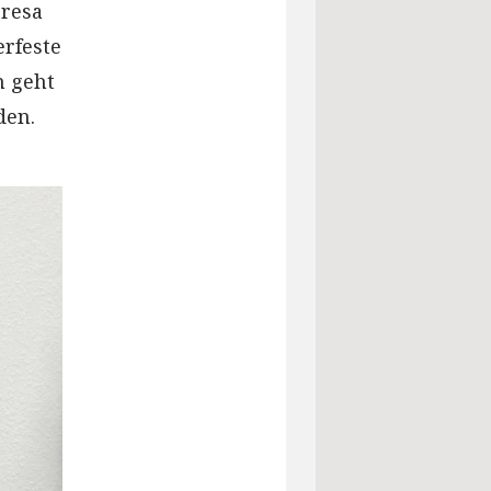
eresa
rfeste
m geht
den.