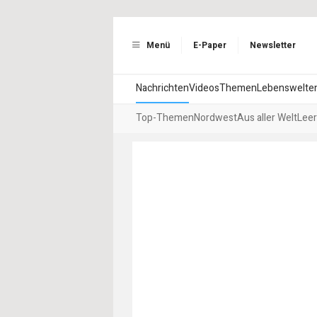
Menü
E-Paper
Newsletter
Nachrichten
Videos
Themen
Lebenswelte
Top-Themen
Nordwest
Aus aller Welt
Leer