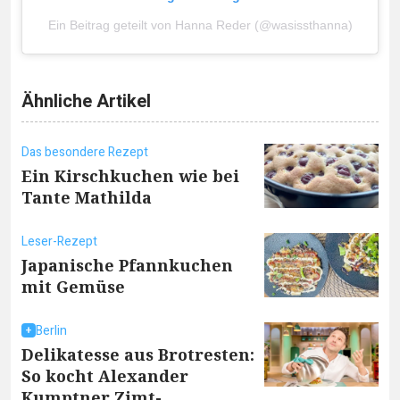
Ein Beitrag geteilt von Hanna Reder (@wasissthanna)
Ähnliche Artikel
Das besondere Rezept
Ein Kirschkuchen wie bei
Tante Mathilda
Leser-Rezept
Japanische Pfannkuchen
mit Gemüse
Berlin
Delikatesse aus Brotresten:
So kocht Alexander
Kumptner Zimt-