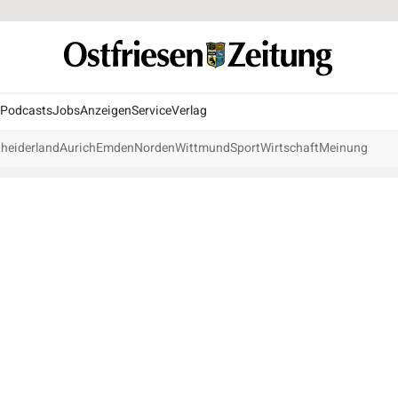
Podcasts
Jobs
Anzeigen
Service
Verlag
heiderland
Aurich
Emden
Norden
Wittmund
Sport
Wirtschaft
Meinung