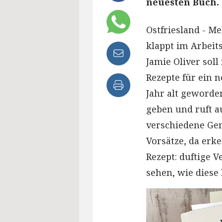
neuesten Buch.
Ostfriesland - M
klappt im Arbeit
Jamie Oliver soll
Rezepte für ein n
Jahr alt geworde
geben und ruft au
verschiedene Gem
Vorsätze, da erk
Rezept: duftige V
sehen, wie diese