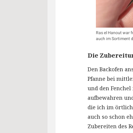
Ras el Hanout war f
auch im Sortiment 
Die Zubereitun
Den Backofen anst
Pfanne bei mittl
und den Fenchel 
aufbewahren und
die ich im örtlic
auch so schon eh
Zubereiten des R