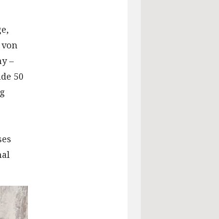
e,
 von
hy –
ade 50
ng
ses
mal