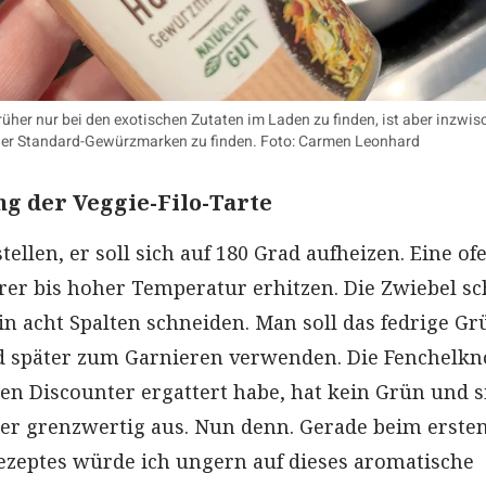
rüher nur bei den exotischen Zutaten im Laden zu finden, ist aber inzwis
der Standard-Gewürzmarken zu finden. Foto: Carmen Leonhard
g der Veggie-Filo-Tarte
ellen, er soll sich auf 180 Grad aufheizen. Eine of
erer bis hoher Temperatur erhitzen. Die Zwiebel s
in acht Spalten schneiden. Man soll das fedrige Gr
 später zum Garnieren verwenden. Die Fenchelkno
hen Discounter ergattert habe, hat kein Grün und s
er grenzwertig aus. Nun denn. Gerade beim erste
ezeptes würde ich ungern auf dieses aromatische