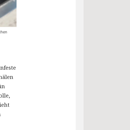
chen
enfeste
chälen
ün
lle,
ieht
n