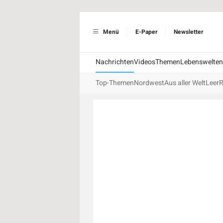
Menü
E-Paper
Newsletter
Nachrichten
Videos
Themen
Lebenswelten
Top-Themen
Nordwest
Aus aller Welt
Leer
R