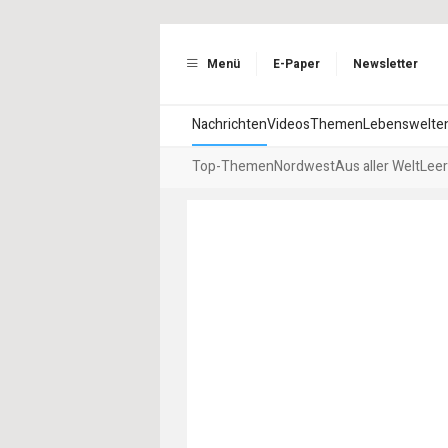
Menü
E-Paper
Newsletter
Nachrichten
Videos
Themen
Lebenswelte
Top-Themen
Nordwest
Aus aller Welt
Leer