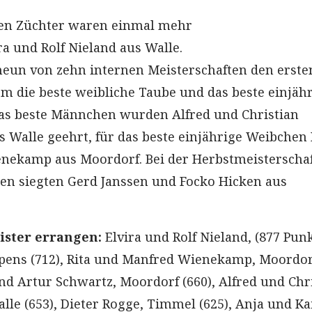
ten Züchter waren einmal mehr
ra und Rolf Nieland aus Walle.
 neun von zehn internen Meisterschaften den ersten
em die beste weibliche Taube und das beste einjäh
as beste Männchen wurden Alfred und Christian
 Walle geehrt, für das beste einjährige Weibchen 
nekamp aus Moordorf. Bei der Herbstmeisterschaf
en siegten Gerd Janssen und Focko Hicken aus
ister errangen:
Elvira und Rolf Nieland, (877 Punk
pens (712), Rita und Manfred Wienekamp, Moordor
und Artur Schwartz, Moordorf (660), Alfred und Chr
lle (653), Dieter Rogge, Timmel (625), Anja und K