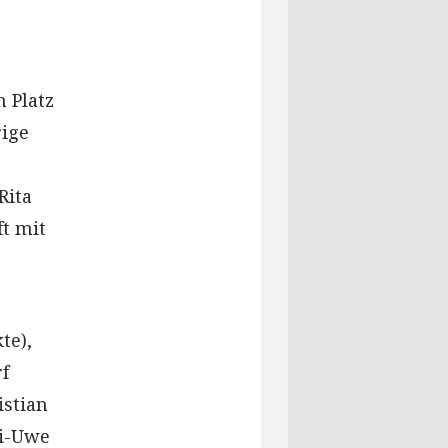
 Platz
rige
Rita
t mit
te),
f
istian
ai-Uwe