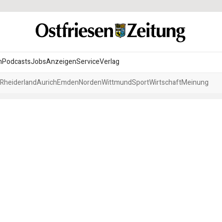
n
Podcasts
Jobs
Anzeigen
Service
Verlag
Rheiderland
Aurich
Emden
Norden
Wittmund
Sport
Wirtschaft
Meinung