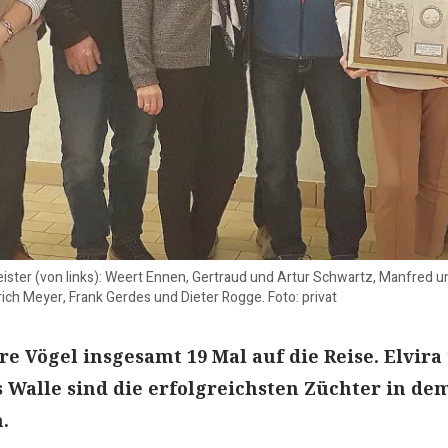
eister (von links): Weert Ennen, Gertraud und Artur Schwartz, Manfred 
rich Meyer, Frank Gerdes und Dieter Rogge. Foto: privat
re Vögel insgesamt 19 Mal auf die Reise. Elvira
s Walle sind die erfolgreichsten Züchter in de
.