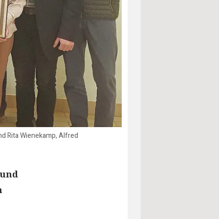
und Rita Wienekamp, Alfred
 und
m