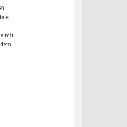
V)
iele
te mit
Zudem