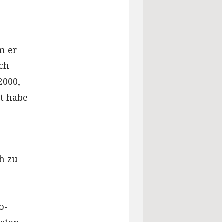
m er
ich
2000,
dt habe
h zu
o-
sten.