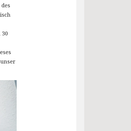
 des
isch
 30
ieses
 unser