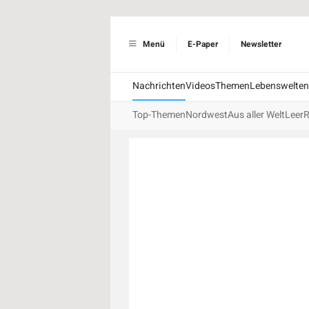
Menü
E-Paper
Newsletter
Nachrichten
Videos
Themen
Lebenswelten
Top-Themen
Nordwest
Aus aller Welt
Leer
R