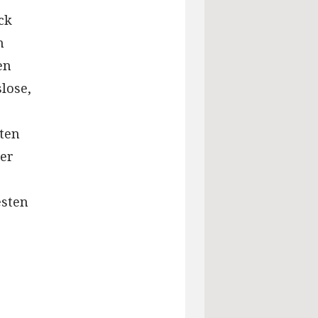
ck
n
en
lose,
ten
ner
esten