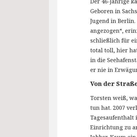
Der 46-Jährige k
Geboren in Sachs
Jugend in Berlin
angezogen“, erin
schließlich für 
total toll, hier h
in die Seehafens
er nie in Erwägu
Von der Straße
Torsten weiß, wa
tun hat. 2007 ve
Tagesaufenthalt i
Einrichtung zu ar
Jobber. Kaum ein 