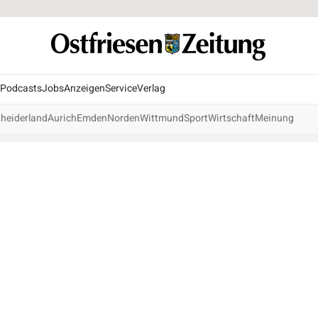
Podcasts
Jobs
Anzeigen
Service
Verlag
heiderland
Aurich
Emden
Norden
Wittmund
Sport
Wirtschaft
Meinung