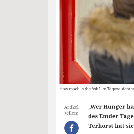
How much is the fish? Im Tagesaufenthal
„Wer Hunger hat
Artikel
teilen:
des Emder Tage
Terhorst hat si