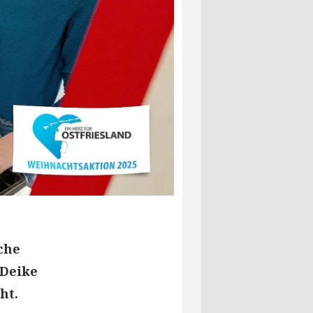
che
 Deike
ht.