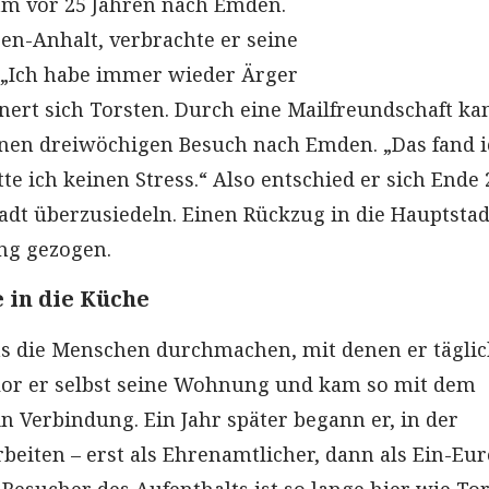
am vor 25 Jahren nach Emden.
en-Anhalt, verbrachte er seine
. „Ich habe immer wieder Ärger
nert sich Torsten. Durch eine Mailfreundschaft ka
einen dreiwöchigen Besuch nach Emden. „Das fand 
atte ich keinen Stress.“ Also entschied er sich Ende 
tadt überzusiedeln. Einen Rückzug in die Hauptsta
ng gezogen.
 in die Küche
s die Menschen durchmachen, mit denen er täglic
rlor er selbst seine Wohnung und kam so mit dem
n Verbindung. Ein Jahr später begann er, in der
beiten – erst als Ehrenamtlicher, dann als Ein-Eur
Besucher des Aufenthalts ist so lange hier wie Tor