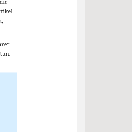
die
tikel
h,
hrer
tun.