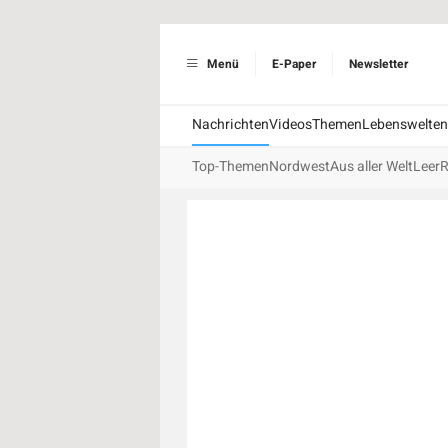
Menü
E-Paper
Newsletter
Nachrichten
Videos
Themen
Lebenswelten
Top-Themen
Nordwest
Aus aller Welt
Leer
R