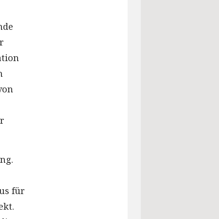
nde
r
ation
h
von
er
ng.
us für
ekt.