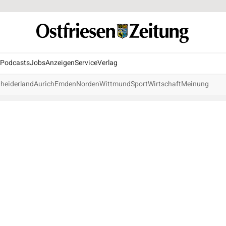
Podcasts
Jobs
Anzeigen
Service
Verlag
heiderland
Aurich
Emden
Norden
Wittmund
Sport
Wirtschaft
Meinung