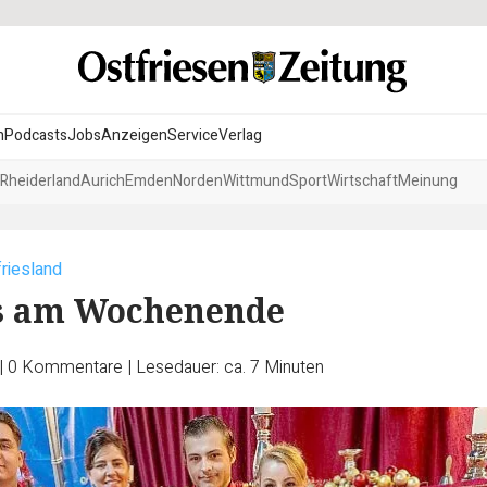
n
Podcasts
Jobs
Anzeigen
Service
Verlag
Rheiderland
Aurich
Emden
Norden
Wittmund
Sport
Wirtschaft
Meinung
friesland
os am Wochenende
|
0
Kommentare
|
Lesedauer: ca. 7 Minuten