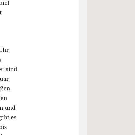
mmel
t
 Uhr
n
et sind
nuar
eßen
fen
in und
gibt es
bis