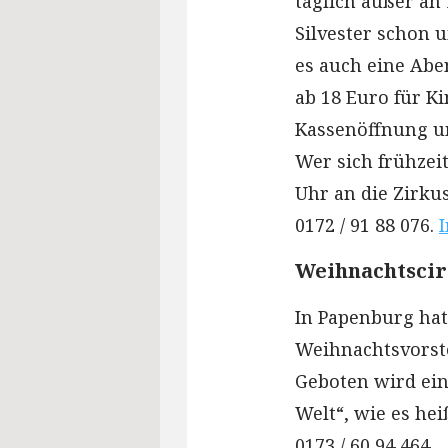
täglich außer an 
Silvester schon 
es auch eine Aben
ab 18 Euro für Ki
Kassenöffnung un
Wer sich frühzeit
Uhr an die Zirku
0172 / 91 88 076.
I
Weihnachtscir
In Papenburg hat 
Weihnachtsvorste
Geboten wird ein
Welt“, wie es he
0173 / 60 94 464.