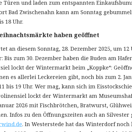
re Türen und laden zum entspannten Einkaufsbu
rort Bad Zwischenahn kann am Sonntag gebummel
s 18 Uhr.
eihnachtsmärkte haben geöffnet
artet an diesem Sonntag, 28. Dezember 2025, um 12
r: Bis zum 30. Dezember haben die Buden am Hafe
etsiel lockt der Wintermarkt beim „Koppke“: Geöffn
nen es allerlei Leckereien gibt, noch bis zum 2. Ja
 11 bis 19 Uhr. Wer mag, kann sich im Eisstockschi
arolinensiel lockt der Wintermarkt am Museumsha
Januar 2026 mit Fischbrötchen, Bratwurst, Glühwe
n. Infos zu den Öffnungszeiten auch an Silvester 
rwind.de
. In Westerstede hat das Winterdorf noch 