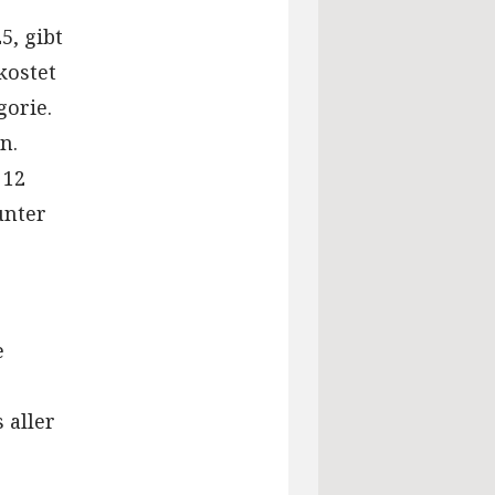
5, gibt
kostet
gorie.
n.
 12
unter
e
 aller