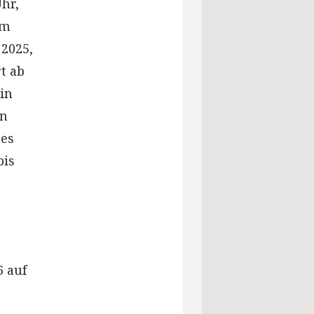
hr,
em
 2025,
t ab
in
en
 es
bis
6 auf