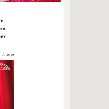
er-
cus
ber
Anzeige