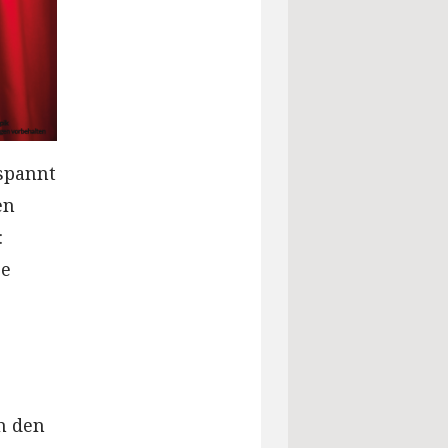
tspannt
en
:
re
in den