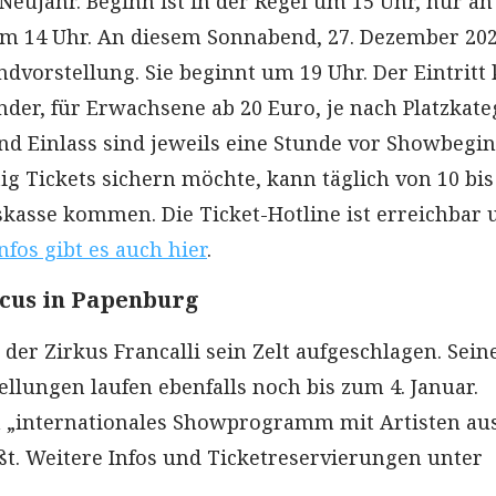
Neujahr. Beginn ist in der Regel um 15 Uhr, nur an
um 14 Uhr. An diesem Sonnabend, 27. Dezember 202
dvorstellung. Sie beginnt um 19 Uhr. Der Eintritt 
nder, für Erwachsene ab 20 Euro, je nach Platzkate
d Einlass sind jeweils eine Stunde vor Showbegin
ig Tickets sichern möchte, kann täglich von 10 bis
skasse kommen. Die Ticket-Hotline ist erreichbar 
nfos gibt es auch hier
.
cus in Papenburg
der Zirkus Francalli sein Zelt aufgeschlagen. Sein
llungen laufen ebenfalls noch bis zum 4. Januar.
 „internationales Showprogramm mit Artisten aus
ißt. Weitere Infos und Ticketreservierungen unter