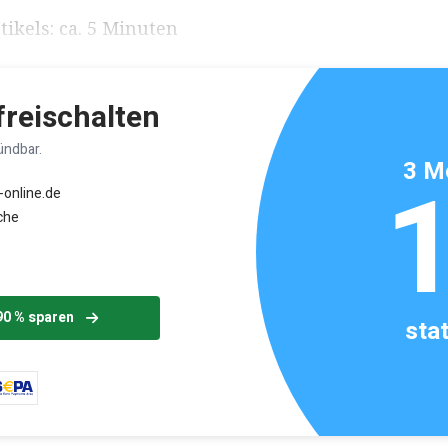
ikels: ca. 5 Minuten
 freischalten
ündbar.
3 M
-online.de
che
90 % sparen
sta