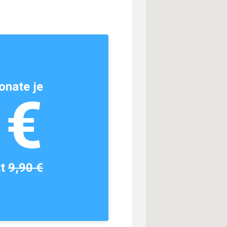
onate je
1€
tt
9,90 €