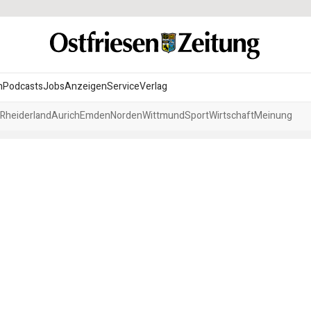
n
Podcasts
Jobs
Anzeigen
Service
Verlag
Rheiderland
Aurich
Emden
Norden
Wittmund
Sport
Wirtschaft
Meinung