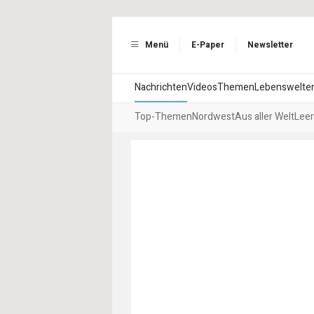
Menü
E-Paper
Newsletter
Nachrichten
Videos
Themen
Lebenswelte
Top-Themen
Nordwest
Aus aller Welt
Leer