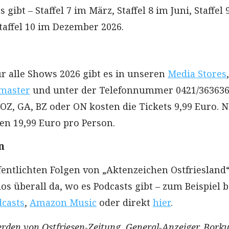
 gibt – Staffel 7 im März, Staffel 8 im Juni, Staffel 
affel 10 im Dezember 2026.
ür alle Shows 2026 gibt es in unseren
Media Stores
,
master
und unter der Telefonnummer 0421/363636
Z, GA, BZ oder ON kosten die Tickets 9,99 Euro. N
n 19,99 Euro pro Person.
n
fentlichten Folgen von „Aktenzeichen Ostfriesland
los überall da, wo es Podcasts gibt – zum Beispiel b
dcasts
,
Amazon Music
oder direkt
hier
.
rden von Ostfriesen-Zeitung, General-Anzeiger, Bork