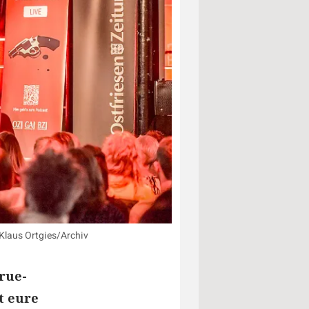
 Klaus Ortgies/Archiv
rue-
t eure