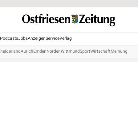
Podcasts
Jobs
Anzeigen
Service
Verlag
heiderland
Aurich
Emden
Norden
Wittmund
Sport
Wirtschaft
Meinung