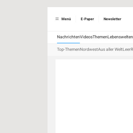
Menü
E-Paper
Newsletter
Nachrichten
Videos
Themen
Lebenswelten
Top-Themen
Nordwest
Aus aller Welt
Leer
R