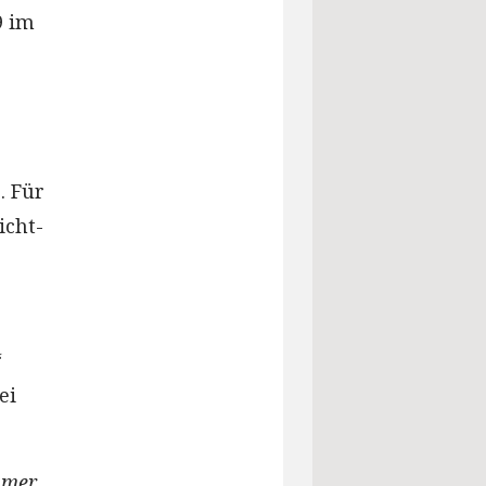
9 im
. Für
icht-
“
ei
umer