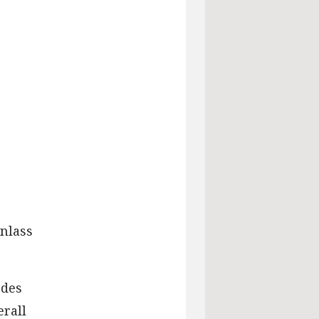
inlass
 des
erall