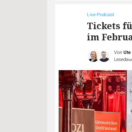
Live-Podcast
Tickets f
im Februa
Von
Ute
Lesedaue