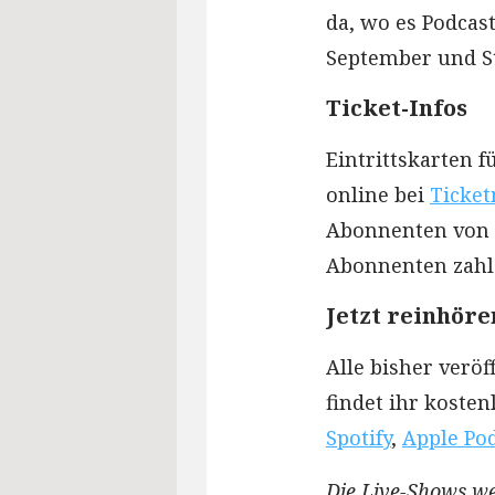
da, wo es Podcasts
September und St
Ticket-Infos
Eintrittskarten f
online bei
Ticket
Abonnenten von O
Abonnenten zahle
Jetzt reinhöre
Alle bisher veröf
findet ihr kosten
Spotify
,
Apple Po
Die Live-Shows we