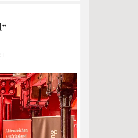
d“
e
|