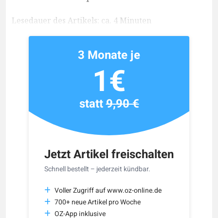
Lesedauer des Artikels: ca. 4 Minuten
3 Monate je
1€
statt
9,90 €
Jetzt Artikel freischalten
Schnell bestellt – jederzeit kündbar.
Voller Zugriff auf www.oz-online.de
700+ neue Artikel pro Woche
OZ-App inklusive