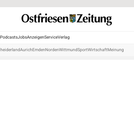
Podcasts
Jobs
Anzeigen
Service
Verlag
heiderland
Aurich
Emden
Norden
Wittmund
Sport
Wirtschaft
Meinung