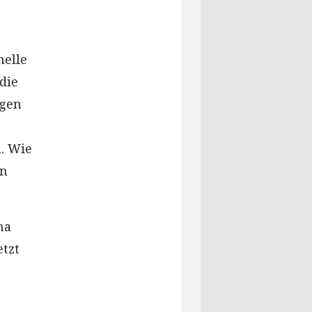
elle
die
ngen
. Wie
in
na
etzt