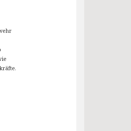
rwehr
p
wie
räfte.