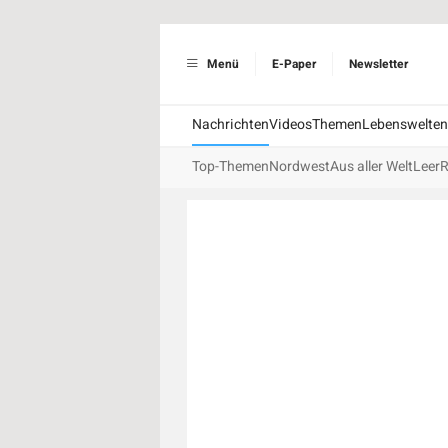
Menü
E-Paper
Newsletter
Nachrichten
Videos
Themen
Lebenswelten
Top-Themen
Nordwest
Aus aller Welt
Leer
R