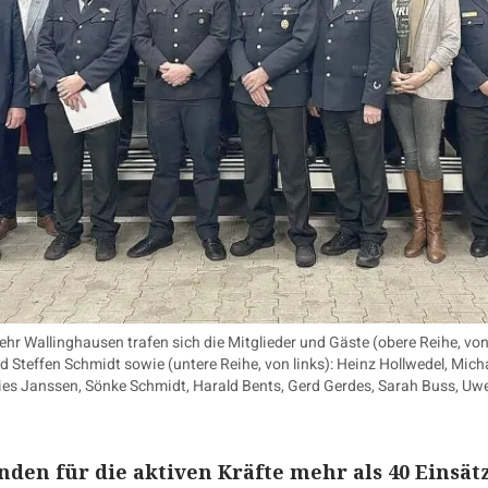
 Wallinghausen trafen sich die Mitglieder und Gäste (obere Reihe, von 
d Steffen Schmidt sowie (untere Reihe, von links): Heinz Hollwedel, Mi
s Janssen, Sönke Schmidt, Harald Bents, Gerd Gerdes, Sarah Buss, Uwe
nden für die aktiven Kräfte mehr als 40 Einsät