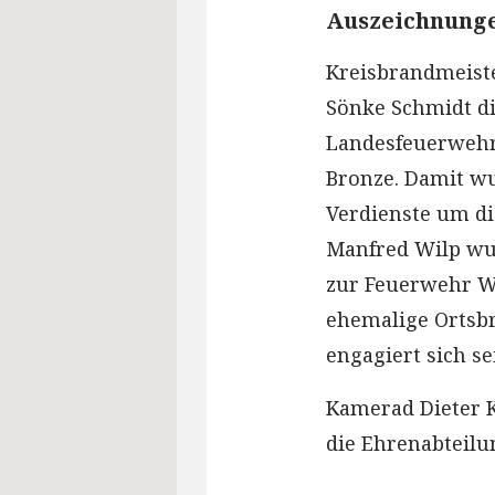
Auszeichnunge
Kreisbrandmeist
Sönke Schmidt d
Landesfeuerwehr
Bronze. Damit wu
Verdienste um di
Manfred Wilp wur
zur Feuerwehr W
ehemalige Ortsb
engagiert sich se
Kamerad Dieter 
die Ehrenabteilu