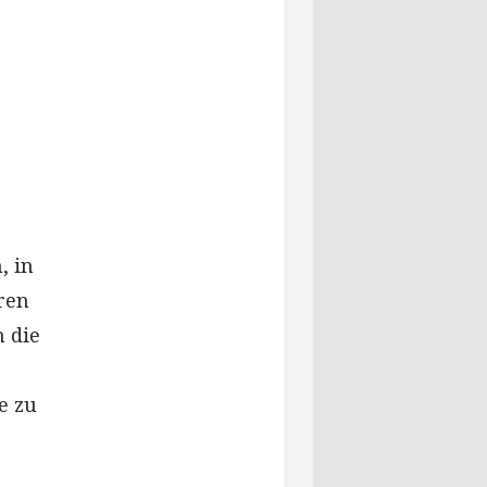
, in
ren
n die
e zu