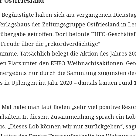
 Ostfriesland
 Begünstigte haben sich am vergangenen Dienstag,
Verlagshaus der Zeitungsgruppe Ostfriesland in Le
ckübergabe getroffen. Dort betonte EHFO-Geschäfts
Freude über die „rekordverdächtige“
me. Tatsächlich belegt die Aktion des Jahres 20
ten Platz unter den EHFO-Weihnachtsaktionen. Get
energebnis nur durch die Sammlung zugunsten de
 in Uplengen im Jahr 2020 – damals kamen rund 1
 Mal habe man laut Boden „sehr viel positive Reso
erhalten. In diesem Zusammenhang sprach ein Lob
 aus. „Dieses Lob können wir nur zurückgeben“, sag
 Leiter des Emder Tagesaufenthalts für Wohnungs