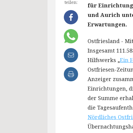
teilen:
für Einrichtung
und Aurich unte
Erwartungen.
Ostfriesland - M
Insgesamt 111.58
Hilfswerks „
Ein 
Ostfriesen-Zeitu
Anzeiger zusamm
Einrichtungen, d
der Summe erhalt
die Tagesaufenth
Nördliches Ostfr
Übernachtungsh