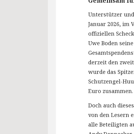
Gemeinsam für
Unterstützer und
Januar 2026, im 
offiziellen Sche
Uwe Boden seine 
Gesamtspendensum
derzeit den zwei
wurde das Spitz
Schutzengel-Huus
Euro zusammen.
Doch auch dieses
von den Lesern 
alle Beteiligten
Andy Dannecker,