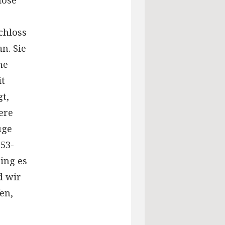
chloss
n. Sie
he
it
t,
ere
uge
 53-
ing es
d wir
en,