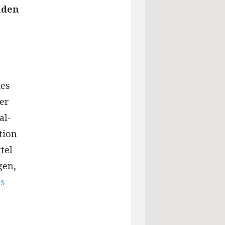
mden
des
er
al-
tion
tel
gen,
s