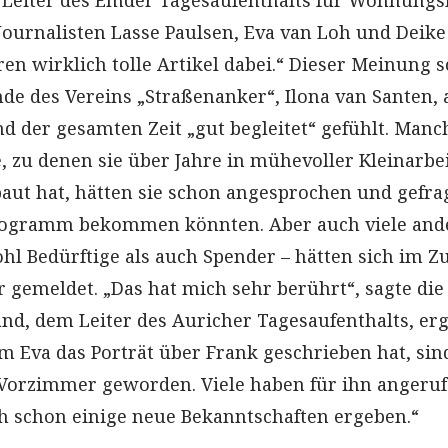
 Journalisten Lasse Paulsen, Eva van Loh und Deike
en wirklich tolle Artikel dabei.“ Dieser Meinung s
nde des Vereins „Straßenanker“, Ilona van Santen, a
d der gesamten Zeit „gut begleitet“ gefühlt. Manc
, zu denen sie über Jahre in mühevoller Kleinarbe
aut hat, hätten sie schon angesprochen und gefrag
togramm bekommen könnten. Aber auch viele and
l Bedürftige als auch Spender – hätten sich im Z
r gemeldet. „Das hat mich sehr berührt“, sagte die
and, dem Leiter des Auricher Tagesaufenthalts, erg
m Eva das Porträt über Frank geschrieben hat, sin
Vorzimmer geworden. Viele haben für ihn angeruf
h schon einige neue Bekanntschaften ergeben.“