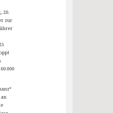
 20.
er zur
führer
25
oppt
s
60.000
nanz“
 an
te
lose