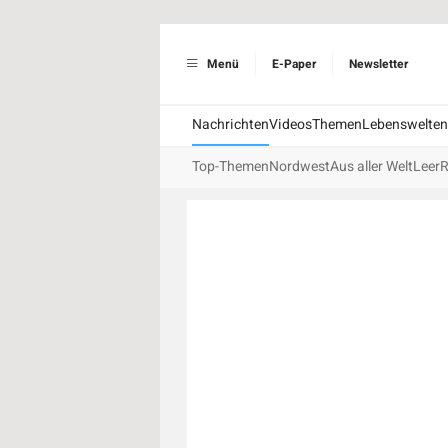
Menü
E-Paper
Newsletter
Nachrichten
Videos
Themen
Lebenswelten
Top-Themen
Nordwest
Aus aller Welt
Leer
R