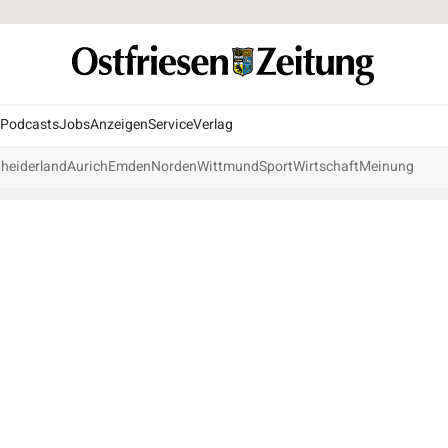
Podcasts
Jobs
Anzeigen
Service
Verlag
heiderland
Aurich
Emden
Norden
Wittmund
Sport
Wirtschaft
Meinung