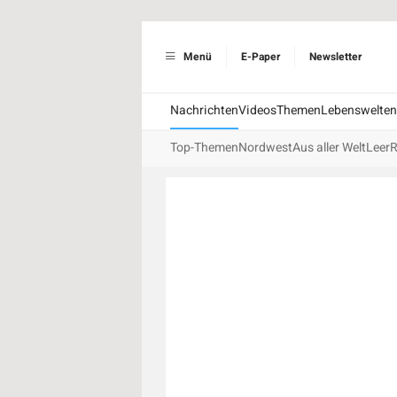
Menü
E-Paper
Newsletter
Nachrichten
Videos
Themen
Lebenswelten
Top-Themen
Nordwest
Aus aller Welt
Leer
R