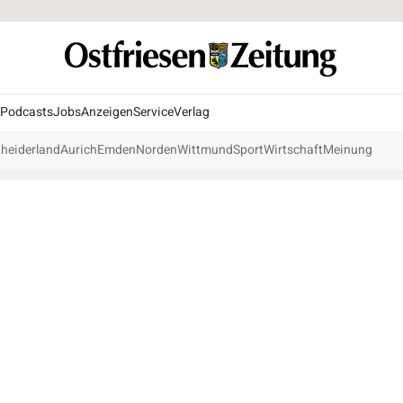
Podcasts
Jobs
Anzeigen
Service
Verlag
heiderland
Aurich
Emden
Norden
Wittmund
Sport
Wirtschaft
Meinung