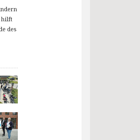
Kindern
hilft
de des