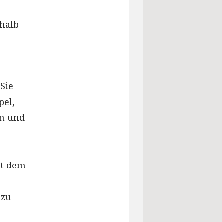
shalb
Sie
pel,
hn und
it dem
 zu