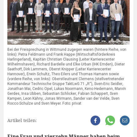
Bei der Freisprechung in Wittmund zugegen waren (hintere Reihe, von
links): Petra Feldmann und Frank Happe (Wirtschaftsförderkreis
Harlingerland), Kapitän Christian Clausing (Leiter Karrierecenter
Wilhelmshaven), Richard Bardelle und Elke Urban (IHK Emden), Dieter
Saathoff, Dirk Lammers, Oberst Knipper (Leiter Karrierecenter
Hannover), Erwin Schultz, Theo Eilers und Thomas Hamann sowie
(vordere Reihe, von links): Oberstleutnant Clemens (stellvertretender
Kommandeur Technische Gruppe TaktLwG 71 „R“), Sven-Eric Seidler,
Jonathan Mai, Cedric Opel, Lukas Noormann, Keno Hedemann, Marvin
Gerdes, Insa Ubben, Sebastian Schlicker, Fabian Schappert, Sven
Kampen, Leon Kähny, Jonas Wirmann, Sander van der Velde, Sven
Rocco Schulze und Sven Meyer. Foto: privat
Artikel teilen:
Eine Frau und vierzehn Männer haben beim