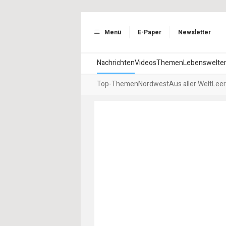
Menü
E-Paper
Newsletter
Nachrichten
Videos
Themen
Lebenswelte
Top-Themen
Nordwest
Aus aller Welt
Leer