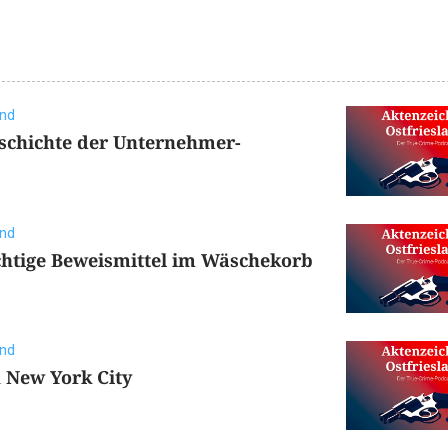
and
eschichte der Unternehmer-
and
ichtige Beweismittel im Wäschekorb
and
n New York City