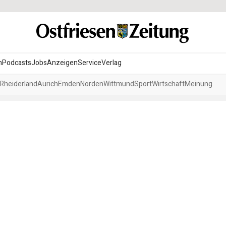
n
Podcasts
Jobs
Anzeigen
Service
Verlag
Rheiderland
Aurich
Emden
Norden
Wittmund
Sport
Wirtschaft
Meinung