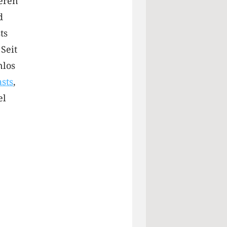
eren
d
ts
Seit
nlos
sts
,
el